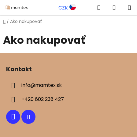
Prejsť
Hľadať
NÁKUP
CZK
na
obsah
KOŠÍK
Domov
/
Ako nakupovať
Ako nakupovať
Z
á
Kontakt
p
ä
info
@
mamtex.sk
t
i
+420 602 238 427
e