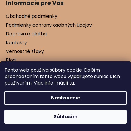
Informácie pre Vás
Obchodné podmienky
Podmienky ochrany osobných údajov
Doprava a platba
Kontakty
Vernostné zľavy
Blog
Tento web používa súbory cookie. Ďalším
prechádzaním tohto webu vyjadrujete súhlas s ich
používaním. Viac informácií
tu
.
Vytvoril Shoptet
Copyright 2026
Mamtex.sk
. Všetky práva
vyhradené.
Nastavenie
Súhlasím