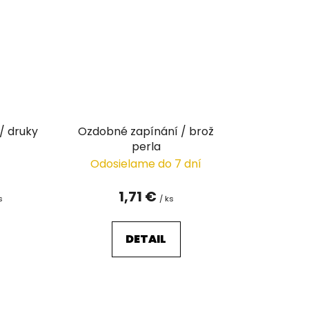
/ druky
Ozdobné zapínání / brož
perla
Odosielame do 7 dní
1,71 €
s
/ ks
DETAIL