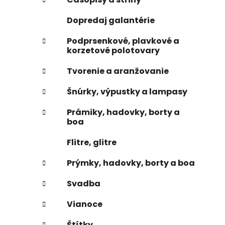
e
n
Dopredaj galantérie
e
l
Podprsenkové, plavkové a
korzetové polotovary
Tvorenie a aranžovanie
Šnúrky, výpustky a lampasy
Prámiky, hadovky, borty a
boa
Flitre, glitre
Prýmky, hadovky, borty a boa
Svadba
Vianoce
Štítky