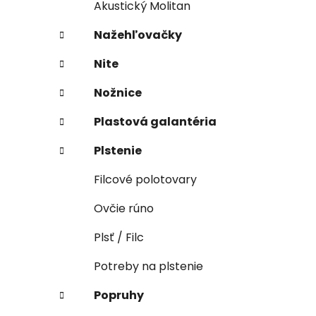
Akustický Molitan
Nažehľovačky
Nite
Nožnice
Plastová galantéria
Plstenie
Filcové polotovary
Ovčie rúno
Plsť / Filc
Potreby na plstenie
Popruhy