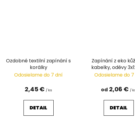
Ozdobné textilní zapínání s
Zapínání z eko ků
korálky
kabelky, oděvy 3x
Odosielame do 7 dní
Odosielame do 7
2,45 €
2,06 €
od
/ ks
/ k
DETAIL
DETAIL