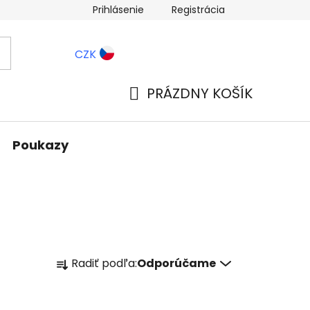
Prihlásenie
Registrácia
ernostné zľavy
Blog
CZK
PRÁZDNY KOŠÍK
NÁKUPNÝ
KOŠÍK
Poukazy
R
Radiť podľa:
Odporúčame
a
d
e