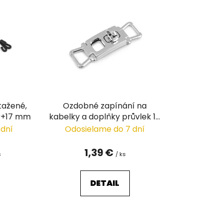
n
i
e
p
r
o
d
u
tažené,
Ozdobné zapínání na
k
 17+17 mm
kabelky a doplňky průvlek 10
t
mm
 dní
Odosielame do 7 dní
o
v
1,39 €
s
/ ks
DETAIL