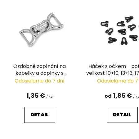
ý
p
i
s
p
r
o
d
Ozdobné zapínání na
Háček s očkem - po
u
kabelky a doplňky s
velikost 10+10; 13+13;
k
broušenými kamínky průvlek
Odosielame do 7 dní
Odosielame do 7
t
12 mm
o
1,35 €
1,85 €
od
/ ks
/ k
v
DETAIL
DETAIL