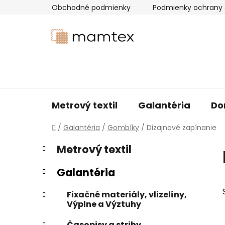
Prejsť
Obchodné podmienky
Podmienky ochrany 
na
obsah
Metrový textil
Galantéria
Do
Domov
/
Galantéria
/
Gombíky
/
Dizajnové zapínanie
B
K
Preskočiť
Metrový textil
a
kategórie
o
t
č
Galantéria
e
n
g
ý
Fixačné materiály, vlizelíny,
ó
Výplne a Výztuhy
p
r
i
a
Časopisy a strihy