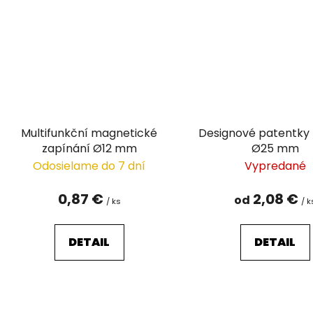
Multifunkční magnetické
Designové patentky 
zapínání Ø12 mm
Ø25 mm
Odosielame do 7 dní
Vypredané
0,87 €
2,08 €
od
/ ks
/ k
DETAIL
DETAIL