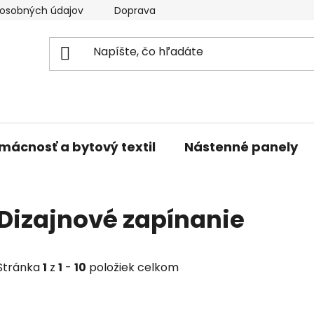
osobných údajov
Doprava a platba
Kontakty
V
mácnosť a bytový textil
Nástenné panely
Dizajnové zapínanie
Stránka
1
z
1
-
10
položiek celkom
V