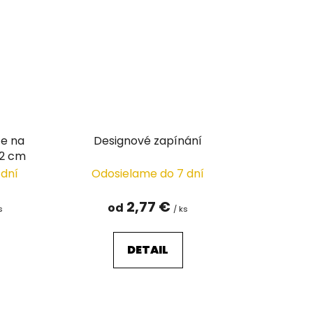
že na
Designové zapínání
12 cm
 dní
Odosielame do 7 dní
2,77 €
od
s
/ ks
DETAIL