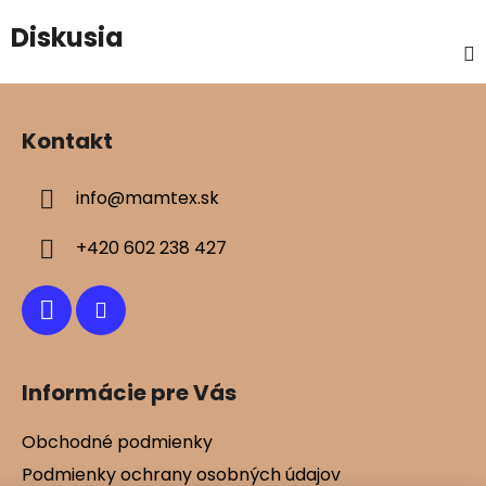
Diskusia
Z
á
Kontakt
p
ä
info
@
mamtex.sk
t
i
+420 602 238 427
e
Informácie pre Vás
Obchodné podmienky
Podmienky ochrany osobných údajov