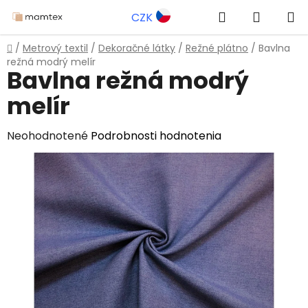
Prejsť
Hľadať
NÁKUP
CZK
na
obsah
KOŠÍK
Domov
/
Metrový textil
/
Dekoračné látky
/
Režné plátno
/
Bavlna
režná modrý melír
Bavlna režná modrý
melír
Priemerné
Neohodnotené
Podrobnosti hodnotenia
hodnotenie
produktu
je
0,0
z
5
hviezdičiek.