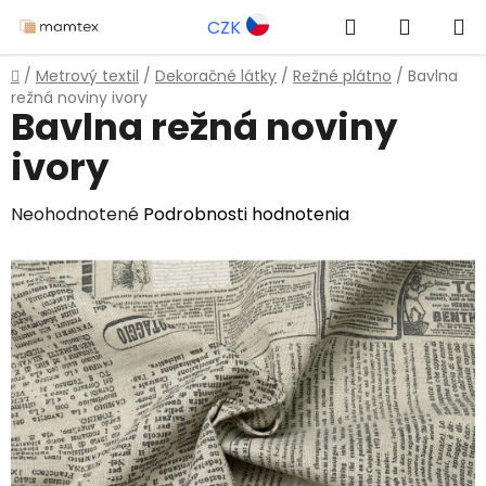
Prejsť
Hľadať
NÁKUP
CZK
na
obsah
KOŠÍK
Domov
/
Metrový textil
/
Dekoračné látky
/
Režné plátno
/
Bavlna
režná noviny ivory
Bavlna režná noviny
ivory
Priemerné
Neohodnotené
Podrobnosti hodnotenia
hodnotenie
produktu
je
0,0
z
5
hviezdičiek.