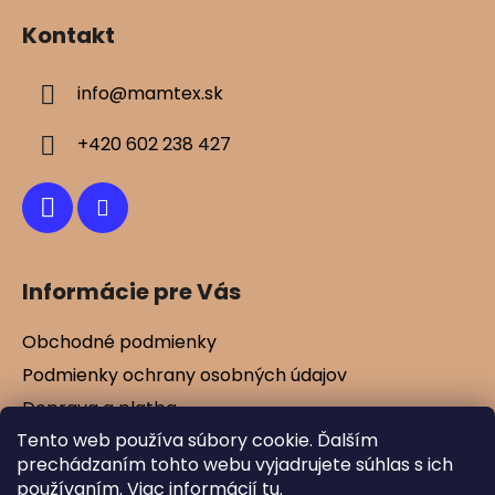
á
Kontakt
p
ä
info
@
mamtex.sk
t
i
+420 602 238 427
e
Informácie pre Vás
Obchodné podmienky
Podmienky ochrany osobných údajov
Doprava a platba
Tento web používa súbory cookie. Ďalším
Kontakty
prechádzaním tohto webu vyjadrujete súhlas s ich
Vernostné zľavy
používaním. Viac informácií
tu
.