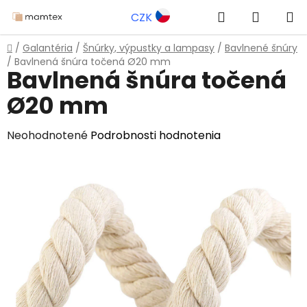
Prejsť
Hľadať
NÁKUP
CZK
na
obsah
KOŠÍK
Domov
/
Galantéria
/
Šnúrky, výpustky a lampasy
/
Bavlnené šnúry
/
Bavlnená šnúra točená Ø20 mm
Bavlnená šnúra točená
Ø20 mm
Priemerné
Neohodnotené
Podrobnosti hodnotenia
hodnotenie
produktu
je
0,0
z
5
hviezdičiek.