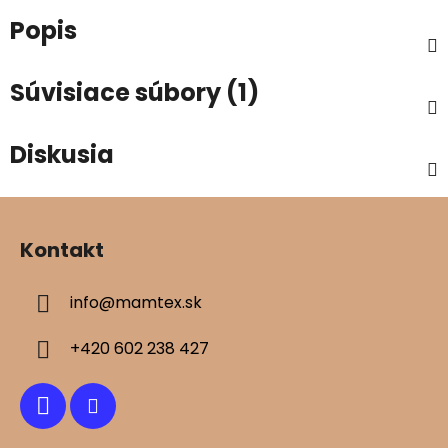
Popis
Súvisiace súbory (1)
Diskusia
Z
á
Kontakt
p
ä
info
@
mamtex.sk
t
i
+420 602 238 427
e