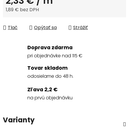
2,33 €
/ m
1,89 € bez DPH
Jednotková cena:
Tlač
Opýtať sa
Strážiť
Doprava zdarma
pri objednávke nad 115 €
Tovar skladom
odosielame do 48 h.
Zľava 2,2 €
na prvú objednávku
Varianty