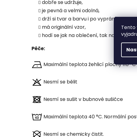
dobře se udržuje,
je pevná a velmi odolná,
drží si tvar a barvu i po vyprání,
má originální vzor,
Tento 
vyjadr
hodí se jak na oblečení, tak na dekorac
Péče:
Nas
Maximální teplota žehlicí plochy 110 °C
Nesmí se bělit
Nesmí se sušit v bubnové sušičce
Maximální teplota 40 °C. Normální pos
Nesmí se chemicky čistit.