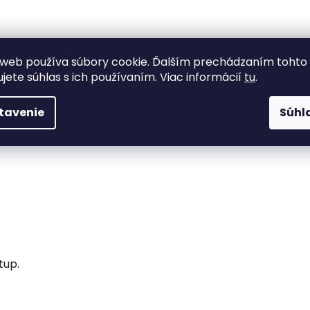
web používa súbory cookie. Ďalším prechádzaním tohto
ujete súhlas s ich používaním. Viac informácií
tu
.
e.
tavenie
Súhl
tup.