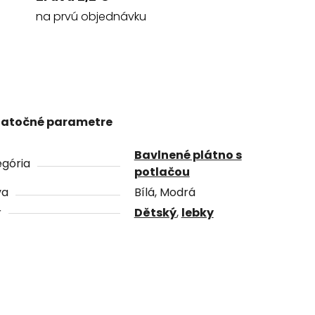
na prvú objednávku
atočné parametre
Bavlnené plátno s
gória
potlačou
va
Bílá, Modrá
r
Dětský
,
lebky