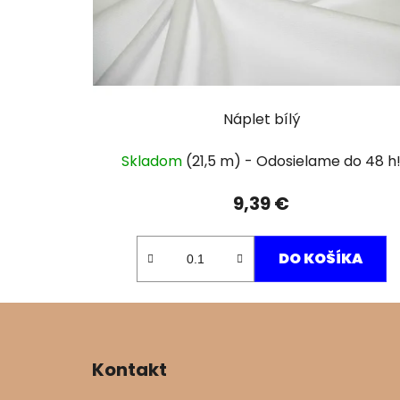
Náplet bílý
Skladom
(21,5 m)
9,39 €
DO KOŠÍKA
Z
á
Kontakt
p