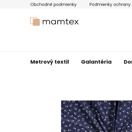
Prejsť
Obchodné podmienky
Podmienky ochrany 
na
obsah
Metrový textil
Galantéria
Do