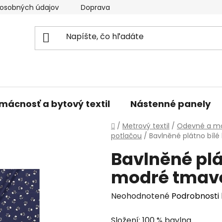
osobných údajov
Doprava a platba
Kontakty
V
mácnosť a bytový textil
Nástenné panely
Domov
/
Metrový textil
/
Odevné a mó
potlačou
/
Bavlněné plátno bíl
Bavlněné plá
modré tmav
Priemerné
Neohodnotené
Podrobnosti
hodnotenie
Složení: 100 % bavlna