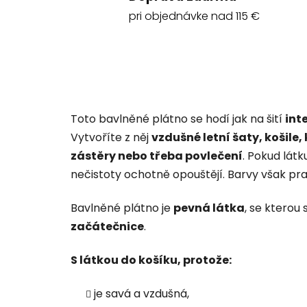
pri objednávke nad 115 €
Toto bavlněné plátno se hodí jak na šití
int
Vytvoříte z něj
vzdušné letní šaty, košile,
zástěry nebo třeba povlečení
. Pokud látk
nečistoty ochotně opouštějí. Barvy však pran
Bavlněné plátno je
pevná látka
, se kterou 
začátečnice
.
S látkou do košíku, protože:
je savá a vzdušná,