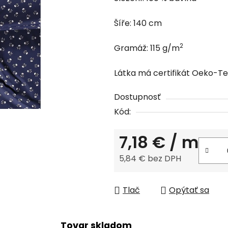
produktu
je
Šíře: 140 cm
0,0
z
2
Gramáž: 115 g/m
5
hviezdičiek.
Látka má certifikát Oeko-Tex
Dostupnosť
Kód:
7,18 €
/ m
5,84 € bez DPH
Jednotková cena:
Tlač
Opýtať sa
Tovar skladom