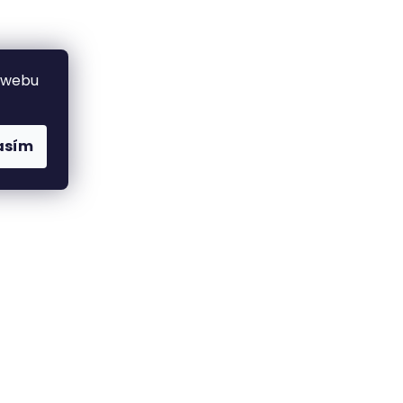
 webu
asím