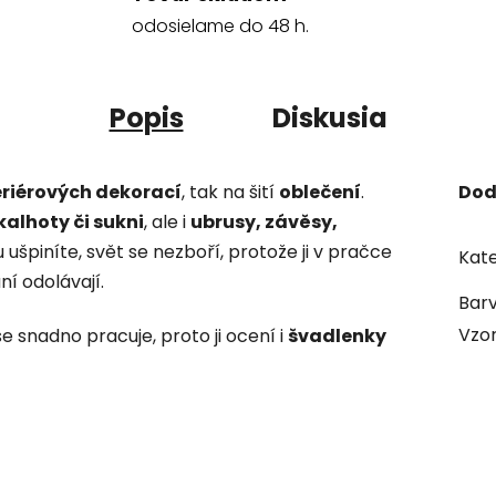
odosielame do 48 h.
Popis
Diskusia
eriérových dekorací
, tak na šití
oblečení
.
Dod
 kalhoty či sukni
, ale i
ubrusy, závěsy,
u ušpiníte, svět se nezboří, protože ji v pračce
Kate
í odolávají.
Bar
Vzo
se snadno pracuje, proto ji ocení i
švadlenky