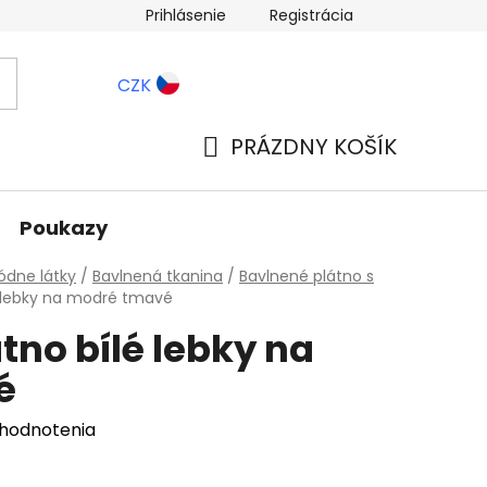
Prihlásenie
Registrácia
ernostné zľavy
Blog
CZK
PRÁZDNY KOŠÍK
NÁKUPNÝ
KOŠÍK
Poukazy
dne látky
/
Bavlnená tkanina
/
Bavlnené plátno s
é lebky na modré tmavé
tno bílé lebky na
é
 hodnotenia