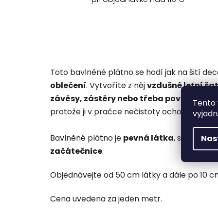
Toto bavlněné plátno se hodí jak na šití de
oblečení
. Vytvoříte z něj
vzdušné letní šat
závěsy, zástěry nebo třeba povlaky na 
Tento 
protože ji v pračce nečistoty ochotně opoušt
vyjadr
Bavlněné plátno je
pevná látka
, se kterou 
Nas
začátečnice
.
Objednávejte od 50 cm látky a dále po 10 cm 
Cena uvedena za jeden metr.