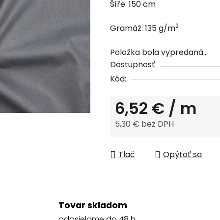
Šíře: 150 cm
0,0
z
2
Gramáž: 135 g/m
5
hviezdičiek.
Položka bola vypredaná…
Dostupnosť
Kód:
6,52 €
/ m
5,30 € bez DPH
Jednotková cena:
Tlač
Opýtať sa
Tovar skladom
odosielame do 48 h.