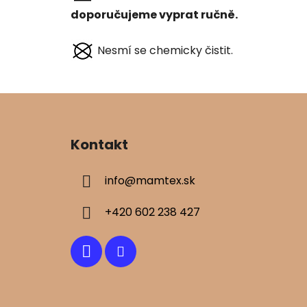
doporučujeme vyprat ručně.
Nesmí se chemicky čistit.
Z
á
Kontakt
p
ä
info
@
mamtex.sk
t
i
+420 602 238 427
e