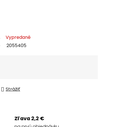
Vypredané
2055405
Strážiť
Zľava 2,2 €
na prvú objednávku