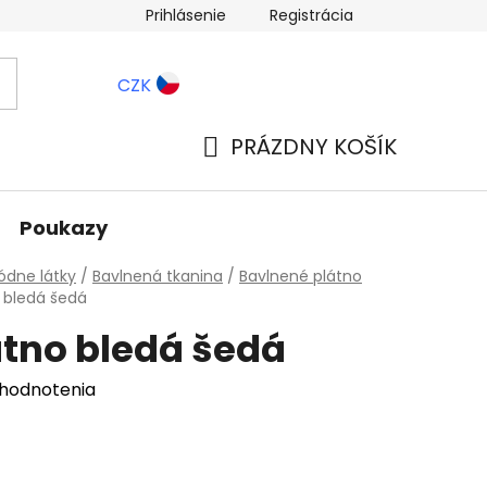
Prihlásenie
Registrácia
ernostné zľavy
Blog
CZK
PRÁZDNY KOŠÍK
NÁKUPNÝ
KOŠÍK
Poukazy
dne látky
/
Bavlnená tkanina
/
Bavlnené plátno
 bledá šedá
átno bledá šedá
 hodnotenia