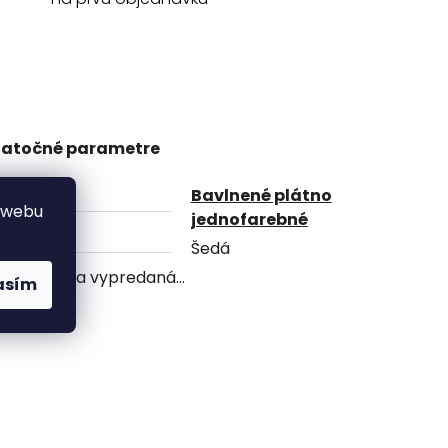
atočné parametre
Bavlnené plátno
gória
 webu
jednofarebné
va
Šedá
oložka bola vypredaná…
asím