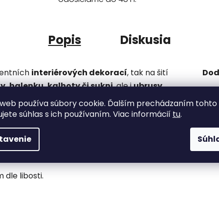
Popis
Diskusia
centních
interiérových dekorací
, tak na šití
Dod
y, halenku, kalhoty či sukni
, ale i
ubrusy,
polštáře
. Pokud látku ušpiníte, svět se nezboří,
Kate
web používa súbory cookie. Ďalším prechádzaním tohto
ějí. Barvy však praní odolávají.
ujete súhlas s ich používaním. Viac informácií
tu
.
Bar
P
se snadno pracuje, proto ji ocení i
švadlenky
tavenie
Súhl
dle libosti.