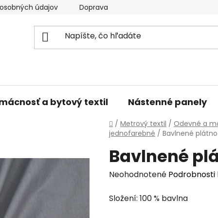
osobných údajov
Doprava a platba
Kontakty
V
mácnosť a bytový textil
Nástenné panely
Domov
/
Metrový textil
/
Odevné a mó
jednofarebné
/
Bavlnené plátno
Bavlnené pl
Priemerné
Neohodnotené
Podrobnosti
hodnotenie
Složení: 100 % bavlna
produktu
je