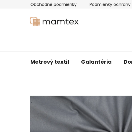
Prejsť
Obchodné podmienky
Podmienky ochrany 
na
obsah
Metrový textil
Galantéria
Do