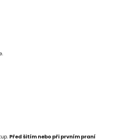
e.
tup.
Před šitím nebo při prvním praní