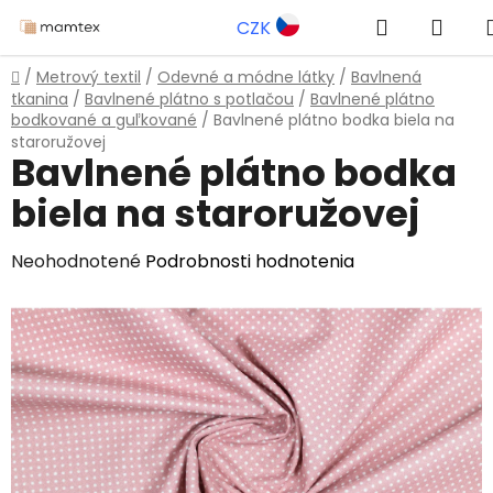
Prejsť
Hľadať
NÁK
CZK
na
obsah
KOŠ
Domov
/
Metrový textil
/
Odevné a módne látky
/
Bavlnená
tkanina
/
Bavlnené plátno s potlačou
/
Bavlnené plátno
bodkované a guľkované
/
Bavlnené plátno bodka biela na
staroružovej
Bavlnené plátno bodka
biela na staroružovej
Priemerné
Neohodnotené
Podrobnosti hodnotenia
hodnotenie
produktu
je
0,0
z
5
hviezdičiek.