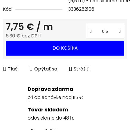
(5,5 m)
Kód:
3336262106
7,75 €
/ m
6,30 € bez DPH
Jednotková cena:
DO KOŠÍKA
Tlač
Opýtať sa
Strážiť
Doprava zdarma
pri objednávke nad 115 €
Tovar skladom
odosielame do 48 h.