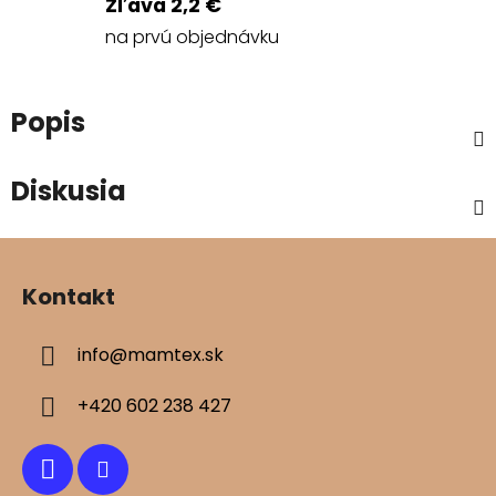
Zľava 2,2 €
na prvú objednávku
Popis
Diskusia
Z
á
Kontakt
p
ä
info
@
mamtex.sk
t
i
+420 602 238 427
e