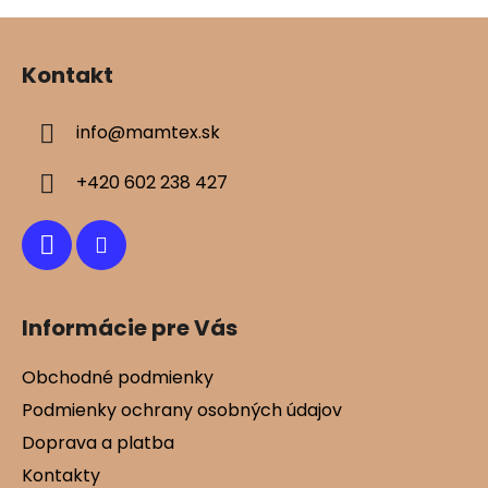
Z
á
Kontakt
p
ä
info
@
mamtex.sk
t
i
+420 602 238 427
e
Informácie pre Vás
Obchodné podmienky
Podmienky ochrany osobných údajov
Doprava a platba
Kontakty