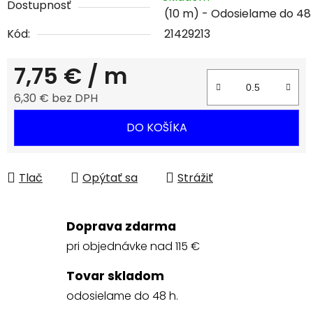
Dostupnosť
(10 m)
Kód:
21429213
7,75 €
/ m
6,30 € bez DPH
Jednotková cena:
DO KOŠÍKA
Tlač
Opýtať sa
Strážiť
Doprava zdarma
pri objednávke nad 115 €
Tovar skladom
odosielame do 48 h.