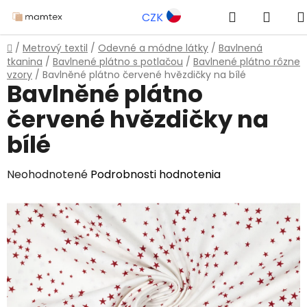
Prejsť
Hľadať
NÁKU
CZK
na
obsah
KOŠÍ
Domov
/
Metrový textil
/
Odevné a módne látky
/
Bavlnená
tkanina
/
Bavlnené plátno s potlačou
/
Bavlnené plátno rôzne
vzory
/
Bavlněné plátno červené hvězdičky na bílé
Bavlněné plátno
červené hvězdičky na
bílé
Priemerné
Neohodnotené
Podrobnosti hodnotenia
hodnotenie
produktu
je
0,0
z
5
hviezdičiek.