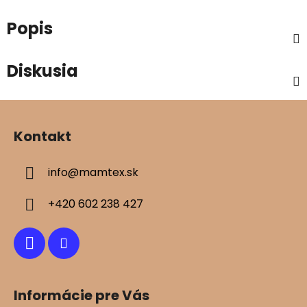
Popis
Diskusia
Z
á
Kontakt
p
ä
info
@
mamtex.sk
t
i
+420 602 238 427
e
Informácie pre Vás