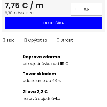
7,75 €
/ m
6,30 € bez DPH
Jednotková cena:
DO KOŠÍKA
Tlač
Opýtať sa
Strážiť
Doprava zdarma
pri objednávke nad 115 €
Tovar skladom
odosielame do 48 h.
Zľava 2,2 €
na prvú objednávku