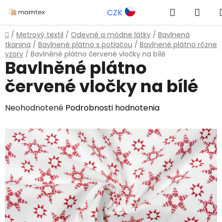
Prejsť
Hľadať
NÁK
CZK
na
obsah
KOŠ
Domov
/
Metrový textil
/
Odevné a módne látky
/
Bavlnená
tkanina
/
Bavlnené plátno s potlačou
/
Bavlnené plátno rôzne
vzory
/
Bavlněné plátno červené vločky na bílé
Bavlněné plátno
červené vločky na bílé
Priemerné
Neohodnotené
Podrobnosti hodnotenia
hodnotenie
produktu
je
0,0
z
5
hviezdičiek.