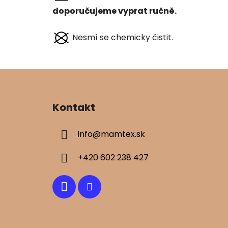
doporučujeme vyprat ručně.
Nesmí se chemicky čistit.
Z
á
Kontakt
p
ä
info
@
mamtex.sk
t
i
+420 602 238 427
e