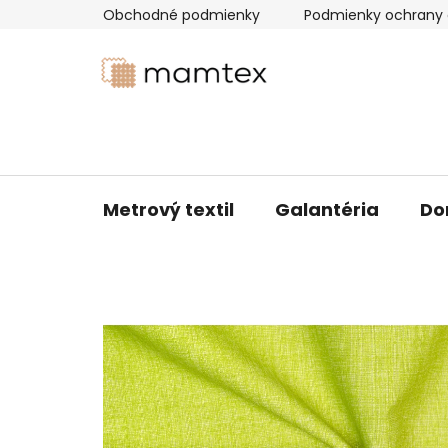
Prejsť
Obchodné podmienky
Podmienky ochrany 
na
obsah
Metrový textil
Galantéria
Do