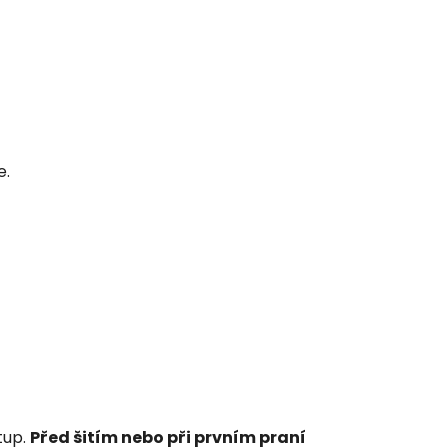
e.
tup.
Před šitím nebo při prvním praní