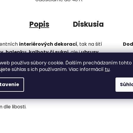
Popis
Diskusia
centních
interiérových dekorací
, tak na šití
Dod
y, halenku, kalhoty či sukni
, ale i
ubrusy,
polštáře
. Pokud látku ušpiníte, svět se nezboří,
Kate
web používa súbory cookie. Ďalším prechádzaním tohto
ějí. Barvy však praní odolávají.
ujete súhlas s ich používaním. Viac informácií
tu
.
Bar
Vzo
se snadno pracuje, proto ji ocení i
švadlenky
tavenie
Súhl
dle libosti.