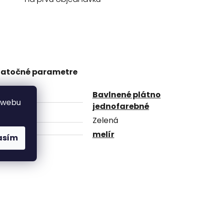
atočné parametre
Bavlnené plátno
gória
 webu
jednofarebné
va
Zelená
r
melír
asím