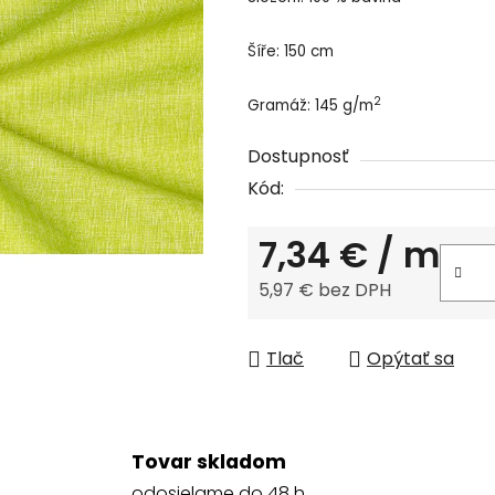
produktu
je
Šíře: 150 cm
0,0
z
2
Gramáž: 145 g/m
5
hviezdičiek.
Dostupnosť
Kód:
7,34 €
/ m
5,97 € bez DPH
Jednotková cena:
Tlač
Opýtať sa
Tovar skladom
odosielame do 48 h.