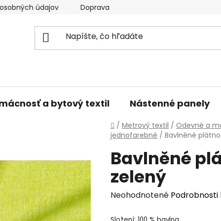
osobných údajov
Doprava a platba
Kontakty
V
mácnosť a bytový textil
Nástenné panely
Domov
/
Metrový textil
/
Odevné a mó
jednofarebné
/
Bavlněné plátno
Bavlněné plá
zelený
Priemerné
Neohodnotené
Podrobnosti
hodnotenie
Složení: 100 % bavlna