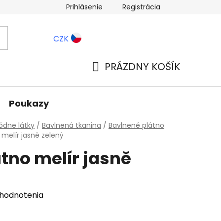
Prihlásenie
Registrácia
ernostné zľavy
Blog
CZK
PRÁZDNY KOŠÍK
NÁKUPNÝ
KOŠÍK
Poukazy
dne látky
/
Bavlnená tkanina
/
Bavlnené plátno
 melír jasně zelený
tno melír jasně
 hodnotenia