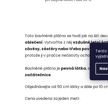
Toto bavlněné plátno se hodí jak na šití de
oblečení
. Vytvoříte z něj
vzdušné letní šat
závěsy, zástěry nebo třeba povlaky na 
Tento 
protože ji v pračce nečistoty ochotně opoušt
vyjadr
Bavlněné plátno je
pevná látka
, se kterou 
Nas
začátečnice
.
Objednávejte od 50 cm látky a dále po 10 cm 
Cena uvedena za jeden metr.