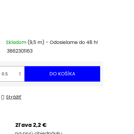
Skladom
(9,5 m)
3862301163
DO KOŠÍKA
Strážiť
Zľava 2,2 €
na prvú objednávku