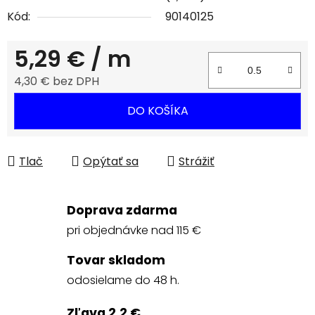
Kód:
90140125
5,29 €
/ m
4,30 € bez DPH
Jednotková cena:
DO KOŠÍKA
Tlač
Opýtať sa
Strážiť
Doprava zdarma
pri objednávke nad 115 €
Tovar skladom
odosielame do 48 h.
Zľava 2,2 €