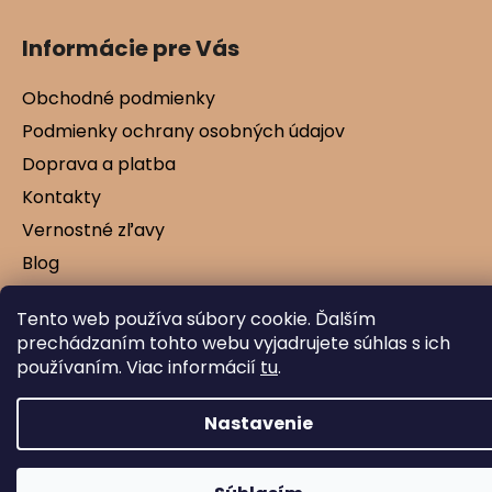
Informácie pre Vás
Obchodné podmienky
Podmienky ochrany osobných údajov
Doprava a platba
Kontakty
Vernostné zľavy
Blog
Tento web používa súbory cookie. Ďalším
prechádzaním tohto webu vyjadrujete súhlas s ich
Vytvoril Shoptet
používaním. Viac informácií
tu
.
Copyright 2026
Mamtex.sk
. Všetky práva
vyhradené.
Nastavenie