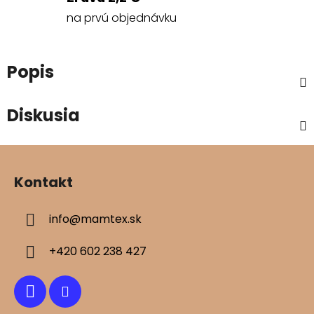
na prvú objednávku
Popis
Diskusia
Z
á
Kontakt
p
ä
info
@
mamtex.sk
t
i
+420 602 238 427
e