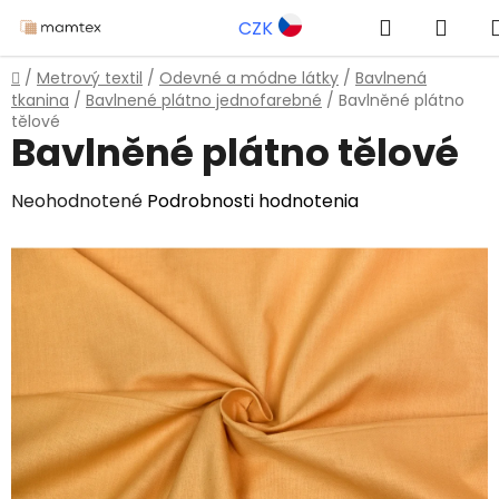
Prejsť
Hľadať
NÁK
CZK
na
obsah
KOŠÍ
Domov
/
Metrový textil
/
Odevné a módne látky
/
Bavlnená
tkanina
/
Bavlnené plátno jednofarebné
/
Bavlněné plátno
tělové
Bavlněné plátno tělové
Priemerné
Neohodnotené
Podrobnosti hodnotenia
hodnotenie
produktu
je
0,0
z
5
hviezdičiek.