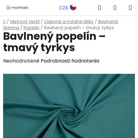
Prejsť
Hľadať
NÁKUP
CZK
na
obsah
KOŠÍK
Domov
/
Metrový textil
/
Odevné a módne látky
/
Bavlnená
tkanina
/
Popelín
/
Bavlnený popelín – tmavý tyrkys
Bavlnený popelín –
tmavý tyrkys
Priemerné
Neohodnotené
Podrobnosti hodnotenia
hodnotenie
produktu
je
0,0
z
5
hviezdičiek.