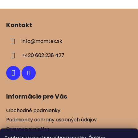
Z
á
Kontakt
p
ä
info
@
mamtex.sk
t
i
+420 602 238 427
e
Informácie pre Vás
Obchodné podmienky
Podmienky ochrany osobných údajov
Doprava a platba
Tento web používa súbory cookie. Ďalším