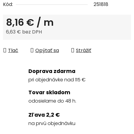
Kód:
251818
8,16 €
/ m
6,63 € bez DPH
Jednotková cena:
Tlač
Opýtať sa
Strážiť
Doprava zdarma
pri objednávke nad 115 €
Tovar skladom
odosielame do 48 h.
Zľava 2,2 €
na prvú objednávku