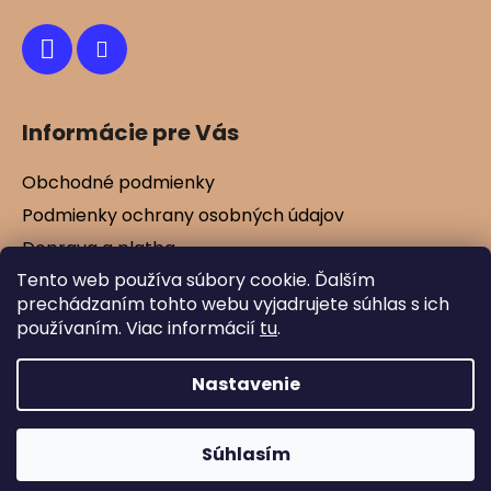
e
Informácie pre Vás
Obchodné podmienky
Podmienky ochrany osobných údajov
Doprava a platba
Tento web používa súbory cookie. Ďalším
Kontakty
prechádzaním tohto webu vyjadrujete súhlas s ich
Vernostné zľavy
používaním. Viac informácií
tu
.
Blog
Nastavenie
Vytvoril Shoptet
Súhlasím
Copyright 2026
Mamtex.sk
. Všetky práva
vyhradené.