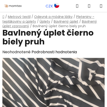
Prejsť
Hľadať
NÁKUP
CZK
na
obsah
KOŠÍK
Domov
/
Metrový textil
/
Odevné a módne látky
/
Pleteniny -
teplákoviny a úplety
/
Úplety
/
Bavlnený úplet
/
Bavlnený
úplet vzorovaný
/
Bavlnený úplet čierno biely pruh
Bavlnený úplet čierno
biely pruh
Priemerné
Neohodnotené
Podrobnosti hodnotenia
hodnotenie
produktu
je
0,0
z
5
hviezdičiek.