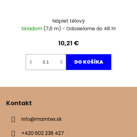
Náplet tělový
Skladom
(7,6 m)
10,21 €
DO KOŠÍKA
Z
á
Kontakt
p
ä
info
@
mamtex.sk
t
i
+420 602 238 427