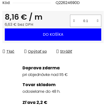
Kód:
Q22624690D
8,16 €
/ m
6,63 € bez DPH
Jednotková cena:
DO KOŠÍKA
Tlač
Opýtať sa
Strážiť
Doprava zdarma
pri objednávke nad 115 €
Tovar skladom
odosielame do 48 h.
Zľava 2,2 €