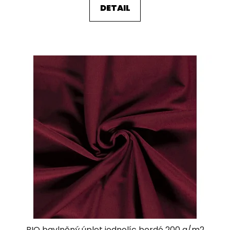
DETAIL
BIO bavlněný úplet jednolíc bordó 200 g/m2