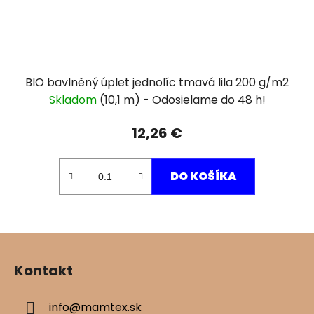
BIO bavlněný úplet jednolíc tmavá lila 200 g/m2
Skladom
(10,1 m)
12,26 €
DO KOŠÍKA
Z
á
Kontakt
p
ä
info
@
mamtex.sk