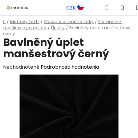
Prejsť
Hľadať
NÁK
CZK
na
obsah
KOŠ
Domov
/
Metrový textil
/
Odevné a módne látky
/
Pleteniny -
teplákoviny a úplety
/
Úplety
/
Bavlněný úplet manšestrový
černý
Bavlněný úplet
manšestrový černý
Priemerné
Neohodnotené
Podrobnosti hodnotenia
hodnotenie
produktu
je
0,0
z
5
hviezdičiek.