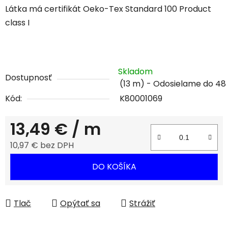
Látka má certifikát Oeko-Tex Standard 100 Product
class I
Skladom
Dostupnosť
(13 m)
Kód:
K80001069
13,49 €
/ m
10,97 € bez DPH
Jednotková cena:
DO KOŠÍKA
Tlač
Opýtať sa
Strážiť