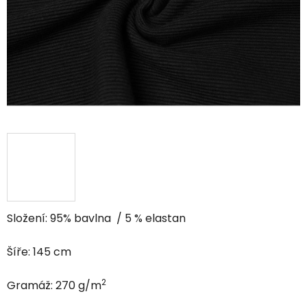
hviezdičiek.
Složení: 95% bavlna / 5 % elastan
Šíře: 145 cm
2
Gramáž: 270 g/m