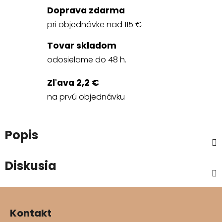
Doprava zdarma
pri objednávke nad 115 €
Tovar skladom
odosielame do 48 h.
Zľava 2,2 €
na prvú objednávku
Popis
Diskusia
Z
á
Kontakt
p