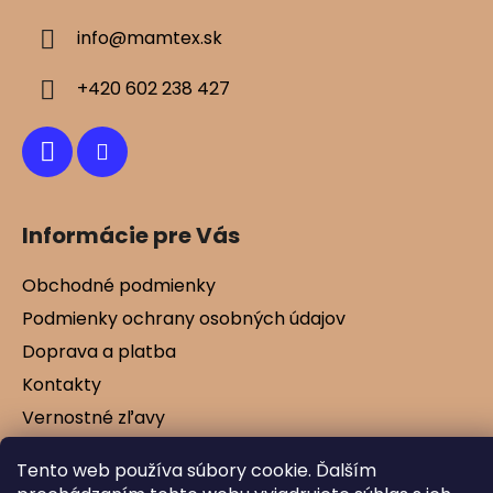
ä
info
@
mamtex.sk
t
i
+420 602 238 427
e
Informácie pre Vás
Obchodné podmienky
Podmienky ochrany osobných údajov
Doprava a platba
Kontakty
Vernostné zľavy
Blog
Tento web používa súbory cookie. Ďalším