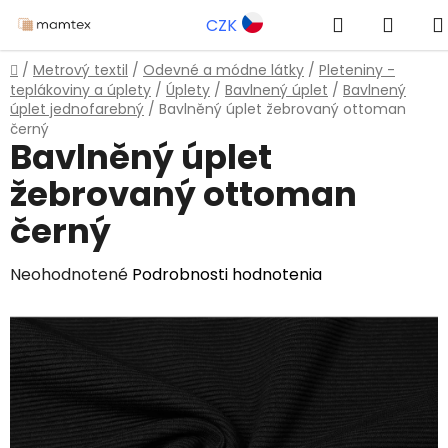
Prejsť
Hľadať
NÁKU
CZK
na
obsah
KOŠÍ
Domov
/
Metrový textil
/
Odevné a módne látky
/
Pleteniny -
teplákoviny a úplety
/
Úplety
/
Bavlnený úplet
/
Bavlnený
úplet jednofarebný
/
Bavlněný úplet žebrovaný ottoman
černý
Bavlněný úplet
žebrovaný ottoman
černý
Priemerné
Neohodnotené
Podrobnosti hodnotenia
hodnotenie
produktu
je
0,0
z
5