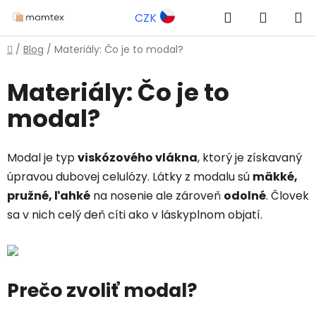
Prejsť
Hľadať
NÁKUP
CZK
na
obsah
KOŠÍK
Domov
/
Blog
/
Materiály: Čo je to modal?
Materiály: Čo je to
modal?
Modal je typ
viskózového vlákna
, ktorý je získavaný
úpravou dubovej celulózy. Látky z modalu sú
m
ä
kké,
pružné, ľahké
na nosenie ale zároveň
odolné
. Človek
sa v nich celý deň cíti ako v láskyplnom objatí.
Prečo zvoliť modal?