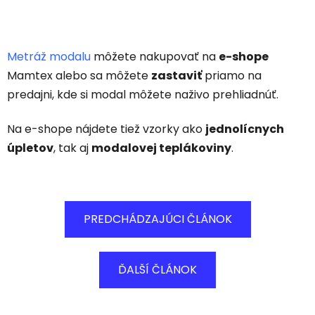
Metráž modalu
m
ô
žete nakupovať na
e-shope
Mamtex alebo sa m
ô
žete
zastaviť
priamo na
predajni, kde si modal m
ô
žete naživo prehliadnúť.
Na e-shope nájdete tiež vzorky ako
jednolícnych
úpletov
, tak aj
modalovej teplákoviny
.
PREDCHÁDZAJÚCI ČLÁNOK
ĎALŠÍ ČLÁNOK