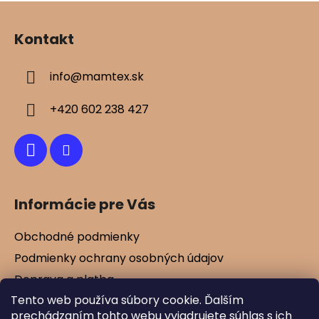
Z
á
Kontakt
p
ä
info
@
mamtex.sk
t
i
+420 602 238 427
e
Informácie pre Vás
Obchodné podmienky
Podmienky ochrany osobných údajov
Doprava a platba
Tento web používa súbory cookie. Ďalším
Kontakty
prechádzaním tohto webu vyjadrujete súhlas s ich