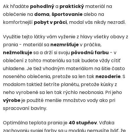
Ak hľadáte
pohodlný
a
praktický
materiál na
oblečenie na
doma
,
športovanie
alebo na
komfortnejší
pobyt v práci
, modal vás nikdy nezradí.
Využitie tejto látky vám vyženie z hlavy všetky obavy z
prania - materiál sa
nezmršťuje
v práčke,
nežmolkuje
sa a drží si svoju
p
ô
vodnú farbu
- v
oblečení z tohto materiálu sa tak budete vždy cítiť
uhladene. Je tiež vhodným materiálom na šitie často
noseného oblečenia, pretože sa len tak
nezoderie
. S
modalom taktiež šetríte planétu, pretože kúsky z
neho vyrobené sa len tak rýchlo neobnosia. Pri jeho
výrobe
je použité menšie množstvo vody ako pri
spracovaní bavlny.
Optimálna teplota prania je
40 stupňov
. Vďaka
zachovaniu svojej farby sa u modalu nemusíte báť, že