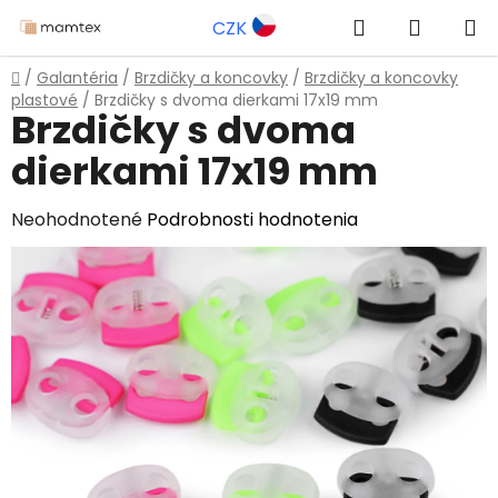
Prejsť
Hľadať
NÁKUP
CZK
na
obsah
KOŠÍK
Domov
/
Galantéria
/
Brzdičky a koncovky
/
Brzdičky a koncovky
plastové
/
Brzdičky s dvoma dierkami 17x19 mm
Brzdičky s dvoma
dierkami 17x19 mm
Priemerné
Neohodnotené
Podrobnosti hodnotenia
hodnotenie
produktu
je
0,0
z
5
hviezdičiek.