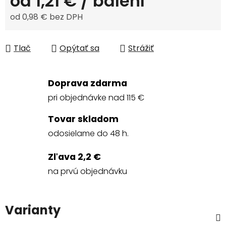
od
1,21 €
/ balení
od
0,98 €
bez DPH
Jednotková cena:
Tlač
Opýtať sa
Strážiť
Doprava zdarma
pri objednávke nad 115 €
Tovar skladom
odosielame do 48 h.
Zľava 2,2 €
na prvú objednávku
Varianty