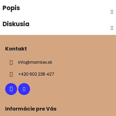
Popis
Diskusia
Z
á
Kontakt
p
ä
info
@
mamtex.sk
t
i
+420 602 238 427
e
Informácie pre Vás