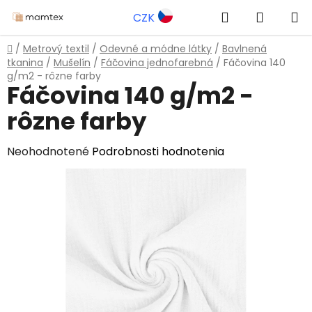
Prejsť
Hľadať
NÁKUP
CZK
na
obsah
KOŠÍK
Domov
/
Metrový textil
/
Odevné a módne látky
/
Bavlnená
tkanina
/
Mušelín
/
Fáčovina jednofarebná
/
Fáčovina 140
g/m2 - rôzne farby
Fáčovina 140 g/m2 -
rôzne farby
Priemerné
Neohodnotené
Podrobnosti hodnotenia
hodnotenie
produktu
je
0,0
z
5
hviezdičiek.