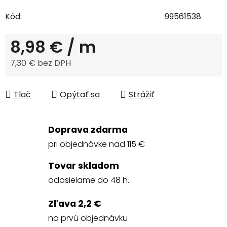
Kód:
99561538
8,98 €
/ m
7,30 € bez DPH
Jednotková cena:
Tlač
Opýtať sa
Strážiť
Doprava zdarma
pri objednávke nad 115 €
Tovar skladom
odosielame do 48 h.
Zľava 2,2 €
na prvú objednávku