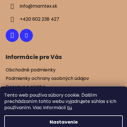
ä
info
@
mamtex.sk
t
i
+420 602 238 427
e
Informácie pre Vás
Obchodné podmienky
Podmienky ochrany osobných údajov
Doprava a platba
Tento web používa súbory cookie. Ďalším
Kontakty
prechádzaním tohto webu vyjadrujete súhlas s ich
Vernostné zľavy
používaním. Viac informácií
tu
.
Blog
Nastavenie