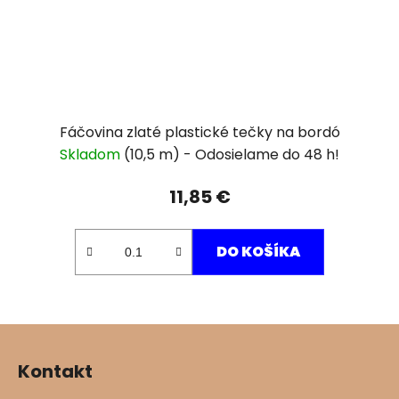
Fáčovina zlaté plastické tečky na bordó
Skladom
(10,5 m)
11,85 €
DO KOŠÍKA
Z
á
Kontakt
p