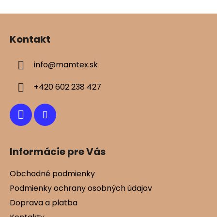
Z
á
Kontakt
p
ä
info
@
mamtex.sk
t
i
+420 602 238 427
e
Informácie pre Vás
Obchodné podmienky
Podmienky ochrany osobných údajov
Doprava a platba