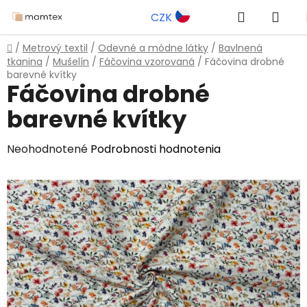
Prejsť
Hľadať
NÁK
CZK
na
obsah
KOŠ
Domov
/
Metrový textil
/
Odevné a módne látky
/
Bavlnená
tkanina
/
Mušelín
/
Fáčovina vzorovaná
/
Fáčovina drobné
barevné kvítky
Fáčovina drobné
barevné kvítky
Priemerné
Neohodnotené
Podrobnosti hodnotenia
hodnotenie
produktu
je
0,0
z
5
hviezdičiek.