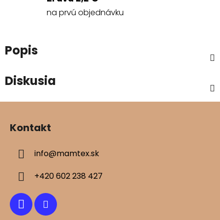
na prvú objednávku
Popis
Diskusia
Z
á
Kontakt
p
ä
info
@
mamtex.sk
t
i
+420 602 238 427
e