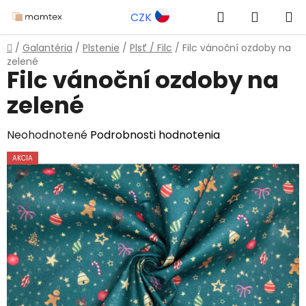
Prejsť
Hľadať
NÁKUP
CZK
na
obsah
KOŠÍK
Domov
/
Galantéria
/
Plstenie
/
Plsť / Filc
/
Filc vánoční ozdoby na
zelené
Filc vánoční ozdoby na
zelené
Priemerné
Neohodnotené
Podrobnosti hodnotenia
hodnotenie
AKCIA
produktu
je
0,0
z
5
hviezdičiek.