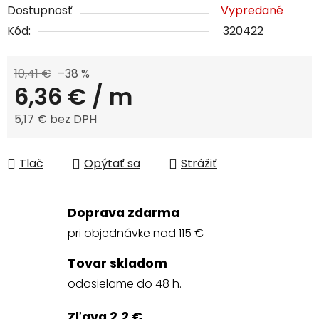
Dostupnosť
Vypredané
Kód:
320422
10,41 €
–38 %
6,36 €
/ m
5,17 € bez DPH
Jednotková cena:
Tlač
Opýtať sa
Strážiť
Doprava zdarma
pri objednávke nad 115 €
Tovar skladom
odosielame do 48 h.
Zľava 2,2 €