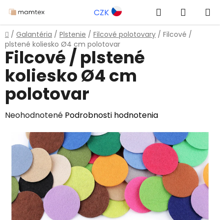
Prejsť
Hľadať
NÁKUP
CZK
na
obsah
KOŠÍK
Domov
/
Galantéria
/
Plstenie
/
Filcové polotovary
/
Filcové /
plstené koliesko Ø4 cm polotovar
Filcové / plstené
koliesko Ø4 cm
polotovar
Priemerné
Neohodnotené
Podrobnosti hodnotenia
hodnotenie
produktu
je
0,0
z
5
hviezdičiek.