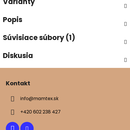
Varianty
Popis
Súvisiace súbory (1)
Diskusia
Z
á
Kontakt
p
ä
info
@
mamtex.sk
t
i
+420 602 238 427
e