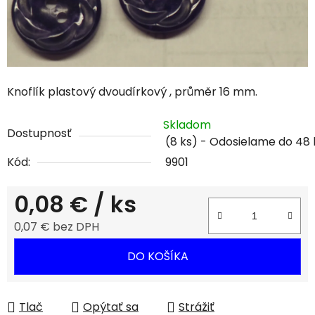
Knoflík plastový dvoudírkový , průměr 16 mm.
Skladom
Dostupnosť
(8 ks)
Kód:
9901
0,08 €
/ ks
0,07 € bez DPH
Jednotková cena:
DO KOŠÍKA
Tlač
Opýtať sa
Strážiť