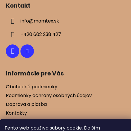
á
Kontakt
p
ä
info
@
mamtex.sk
t
i
+420 602 238 427
e
Informácie pre Vás
Obchodné podmienky
Podmienky ochrany osobných údajov
Doprava a platba
Kontakty
Vernostné zľavy
Tento web používa súbory cookie. Ďalším
Blog