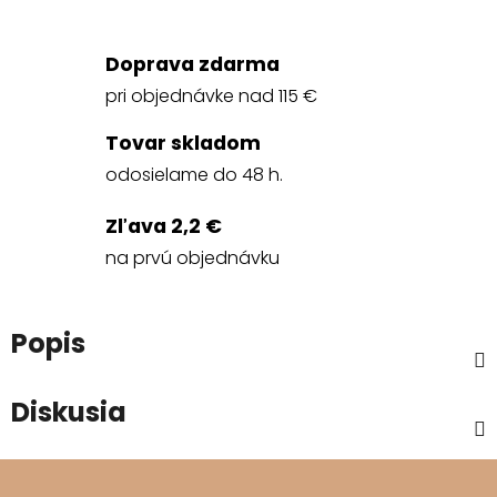
Doprava zdarma
pri objednávke nad 115 €
Tovar skladom
odosielame do 48 h.
Zľava 2,2 €
na prvú objednávku
Popis
Diskusia
Z