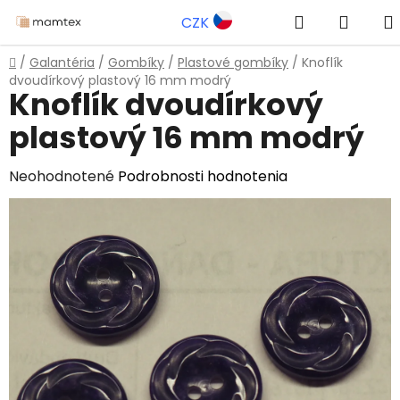
Prejsť
Hľadať
NÁKU
CZK
na
obsah
KOŠÍK
Domov
/
Galantéria
/
Gombíky
/
Plastové gombíky
/
Knoflík
dvoudírkový plastový 16 mm modrý
Knoflík dvoudírkový
plastový 16 mm modrý
Priemerné
Neohodnotené
Podrobnosti hodnotenia
hodnotenie
produktu
je
0,0
z
5
hviezdičiek.