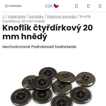
Prejsť
Hľadať
NÁKUP
CZK
na
obsah
KOŠÍK
Domov
/
Galantéria
/
Gombíky
/
Plastové gombíky
/
Knoflík
čtyřdírkový 20 mm hnědý
Knoflík čtyřdírkový 20
mm hnědý
Priemerné
Neohodnotené
Podrobnosti hodnotenia
hodnotenie
produktu
je
0,0
z
5
hviezdičiek.