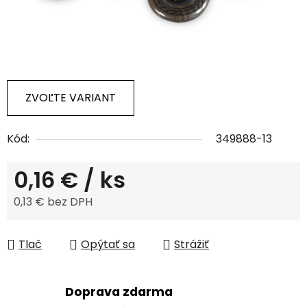
ZVOĽTE VARIANT
Kód:
349888-13
0,16 €
/ ks
0,13 € bez DPH
Jednotková cena:
Tlač
Opýtať sa
Strážiť
Doprava zdarma