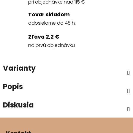
pri objednávke nad 115 €
Tovar skladom
odosielame do 48 h.
Zľava 2,2 €
na prvú objednávku
Varianty
Popis
Diskusia
Z
á