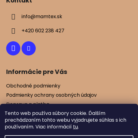
Kontakt
p
ä
info
@
mamtex.sk
t
i
+420 602 238 427
e
Informácie pre Vás
Obchodné podmienky
Podmienky ochrany osobných údajov
Doprava a platba
Tento web používa súbory cookie. Ďalším
Kontakty
prechádzaním tohto webu vyjadrujete súhlas s ich
Vernostné zľavy
používaním. Viac informácií
tu
.
Blog