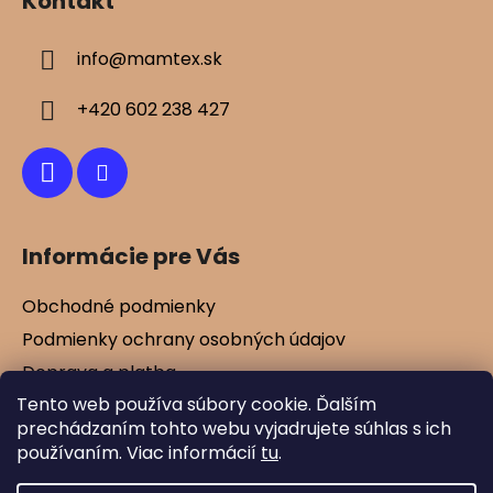
Kontakt
p
ä
info
@
mamtex.sk
t
i
+420 602 238 427
e
Informácie pre Vás
Obchodné podmienky
Podmienky ochrany osobných údajov
Doprava a platba
Tento web používa súbory cookie. Ďalším
Kontakty
prechádzaním tohto webu vyjadrujete súhlas s ich
Vernostné zľavy
používaním. Viac informácií
tu
.
Blog