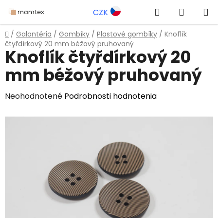
Prejsť
Hľadať
NÁKUP
CZK
na
obsah
KOŠÍK
Domov
/
Galantéria
/
Gombíky
/
Plastové gombíky
/
Knoflík
čtyřdírkový 20 mm béžový pruhovaný
Knoflík čtyřdírkový 20
mm béžový pruhovaný
Priemerné
Neohodnotené
Podrobnosti hodnotenia
hodnotenie
produktu
je
0,0
z
5
hviezdičiek.