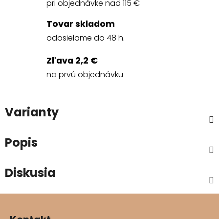
pri objednávke nad 115 €
Tovar skladom
odosielame do 48 h.
Zľava 2,2 €
na prvú objednávku
Varianty
Popis
Diskusia
Z
á