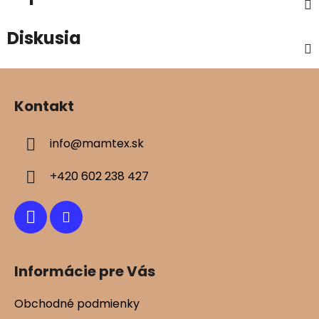
Diskusia
Z
á
Kontakt
p
ä
info
@
mamtex.sk
t
i
+420 602 238 427
e
Informácie pre Vás
Obchodné podmienky