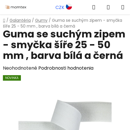
Prejsť
Hľadať
NÁKUP
CZK
na
obsah
KOŠÍK
Domov
/
Galantéria
/
Gumy
/
Guma se suchým zipem - smyčka
šíře 25 - 50 mm , barva bílá a černá
Guma se suchým zipem
- smyčka šíře 25 - 50
mm , barva bílá a černá
Priemerné
Neohodnotené
Podrobnosti hodnotenia
hodnotenie
NOVINKA
produktu
je
0,0
z
5
hviezdičiek.