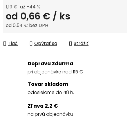
1,19 €
až –44 %
od
0,66 €
/ ks
od
0,54 €
bez DPH
Jednotková cena:
Tlač
Opýtať sa
Strážiť
Doprava zdarma
pri objednávke nad 115 €
Tovar skladom
odosielame do 48 h.
Zľava 2,2 €
na prvú objednávku