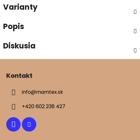
Varianty
Popis
Diskusia
Z
á
Kontakt
p
ä
info
@
mamtex.sk
t
i
+420 602 238 427
e