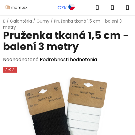
Prejsť
Hľadať
NÁKUP
CZK
na
obsah
KOŠÍK
Domov
/
Galantéria
/
Gumy
/
Pruženka tkaná 1,5 cm - balení 3
metry
Pruženka tkaná 1,5 cm -
balení 3 metry
Priemerné
Neohodnotené
Podrobnosti hodnotenia
hodnotenie
AKCIA
produktu
je
0,0
z
5
hviezdičiek.