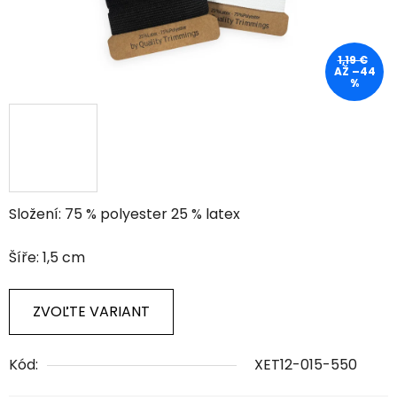
1,19 €
AŽ –44
%
Složení: 75 % polyester 25 % latex
Šíře: 1,5 cm
ZVOĽTE VARIANT
Kód:
XET12-015-550