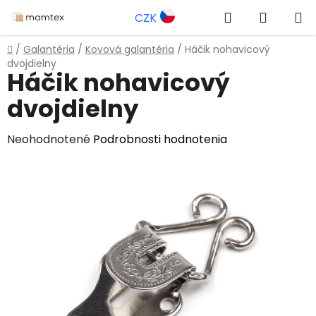
Prejsť
Hľadať
NÁKUP
CZK
na
obsah
KOŠÍK
Domov
/
Galantéria
/
Kovová galantéria
/
Háčik nohavicový
dvojdielny
Háčik nohavicový
dvojdielny
Priemerné
Neohodnotené
Podrobnosti hodnotenia
hodnotenie
produktu
je
0,0
z
5
hviezdičiek.