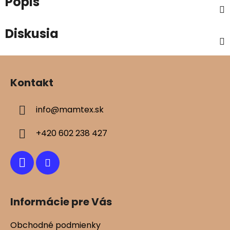
Popis
Diskusia
Z
á
Kontakt
p
ä
info
@
mamtex.sk
t
i
+420 602 238 427
e
Informácie pre Vás
Obchodné podmienky