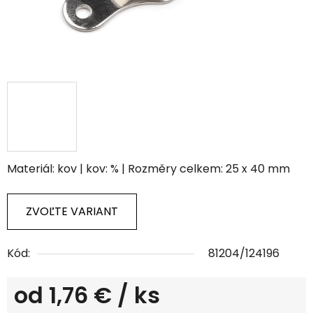
Materiál: kov | kov: % | Rozměry celkem: 25 x 40 mm
ZVOĽTE VARIANT
Kód:
81204/124196
od
1,76 €
/ ks