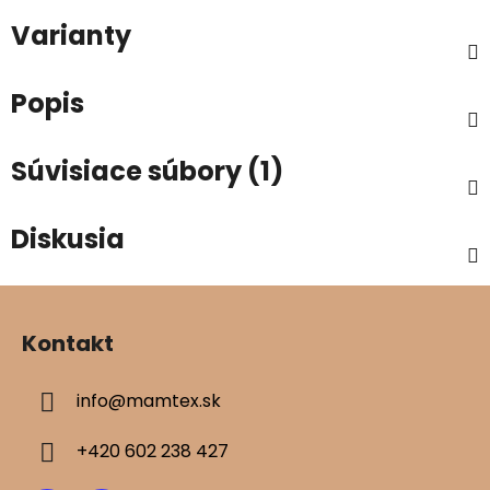
Varianty
Popis
Súvisiace súbory (1)
Diskusia
Z
á
Kontakt
p
ä
info
@
mamtex.sk
t
i
+420 602 238 427
e