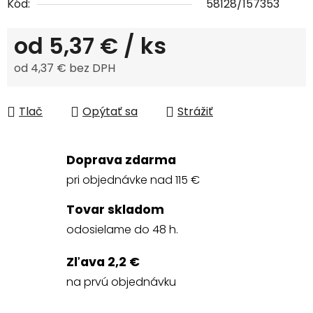
Kód:
58128/157353
od
5,37 €
/ ks
od
4,37 €
bez DPH
Jednotková cena:
Tlač
Opýtať sa
Strážiť
Doprava zdarma
pri objednávke nad 115 €
Tovar skladom
odosielame do 48 h.
Zľava 2,2 €
na prvú objednávku