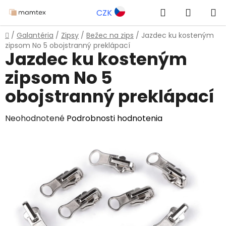
Prejsť
Hľadať
NÁKUP
CZK
na
obsah
KOŠÍK
Domov
/
Galantéria
/
Zipsy
/
Bežec na zips
/
Jazdec ku kosteným
zipsom No 5 obojstranný preklápací
Jazdec ku kosteným
zipsom No 5
obojstranný preklápací
Priemerné
Neohodnotené
Podrobnosti hodnotenia
hodnotenie
produktu
je
0,0
z
5
hviezdičiek.