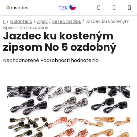
Prejsť
Hľadať
NÁKUP
CZK
na
obsah
KOŠÍK
Domov
/
Galantéria
/
Zipsy
/
Bežec na zips
/
Jazdec ku kosteným
zipsom No 5 ozdobný
Jazdec ku kosteným
zipsom No 5 ozdobný
Priemerné
Neohodnotené
Podrobnosti hodnotenia
hodnotenie
produktu
je
0,0
z
5
hviezdičiek.