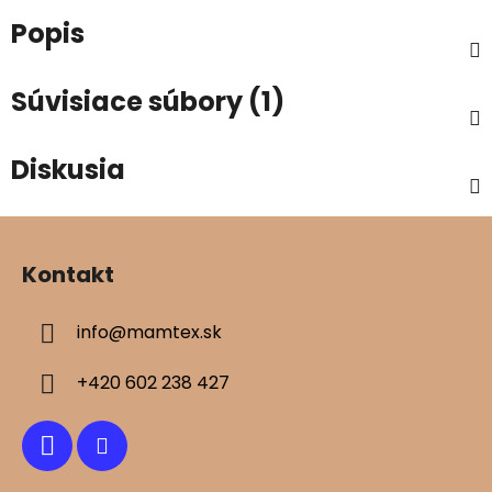
Popis
Súvisiace súbory (1)
Diskusia
Z
á
Kontakt
p
ä
info
@
mamtex.sk
t
i
+420 602 238 427
e