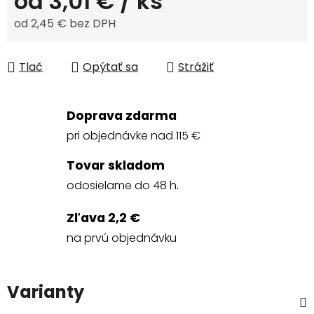
od
3,01 €
/ ks
od
2,45 €
bez DPH
Jednotková cena:
Tlač
Opýtať sa
Strážiť
Doprava zdarma
pri objednávke nad 115 €
Tovar skladom
odosielame do 48 h.
Zľava 2,2 €
na prvú objednávku
Varianty