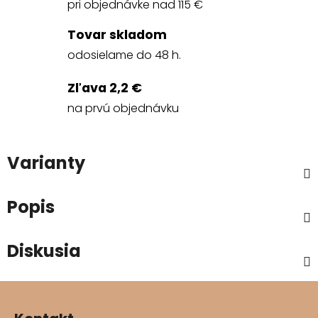
pri objednávke nad 115 €
Tovar skladom
odosielame do 48 h.
Zľava 2,2 €
na prvú objednávku
Varianty
Popis
Diskusia
Z
á