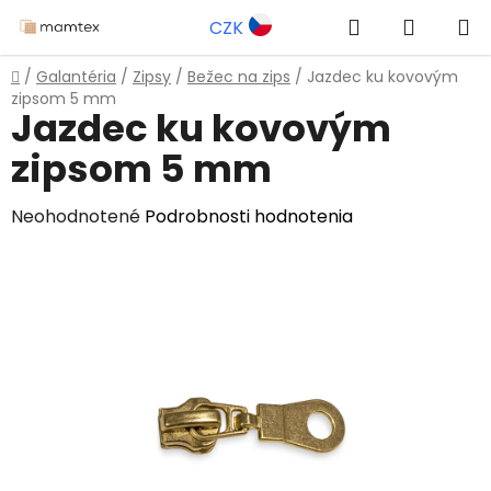
Prejsť
Hľadať
NÁKUP
CZK
na
obsah
KOŠÍK
Domov
/
Galantéria
/
Zipsy
/
Bežec na zips
/
Jazdec ku kovovým
zipsom 5 mm
Jazdec ku kovovým
zipsom 5 mm
Priemerné
Neohodnotené
Podrobnosti hodnotenia
hodnotenie
produktu
je
0,0
z
5
hviezdičiek.