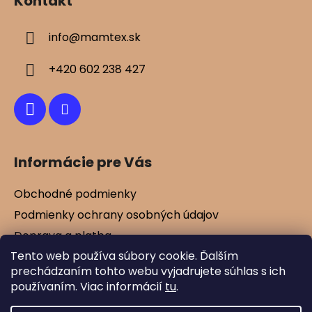
Kontakt
p
ä
info
@
mamtex.sk
t
i
+420 602 238 427
e
Informácie pre Vás
Obchodné podmienky
Podmienky ochrany osobných údajov
Doprava a platba
Tento web používa súbory cookie. Ďalším
Kontakty
prechádzaním tohto webu vyjadrujete súhlas s ich
Vernostné zľavy
používaním. Viac informácií
tu
.
Blog