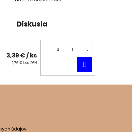
Diskusia
3,39 €
/ ks
DO
2,76 € bez DPH
KOŠÍKA
ných údajov