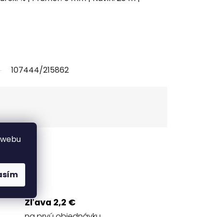
107444/215862
 webu
Strážiť
asím
Zľava 2,2 €
na prvú objednávku