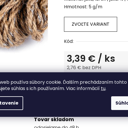
produktu
Hmotnost: 5 g/m
je
0,0
z
ZVOĽTE VARIANT
5
hviezdičiek.
Kód:
3,39 €
/ ks
2,76 € bez DPH
Jednotková cena:
web používa súbory cookie. Ďalším prechádzaním tohto
Tlač
Opýtať sa
ujete súhlas s ich používaním. Viac informácií
tu
.
tavenie
Súhl
Tovar skladom
odosielame do 48 h.