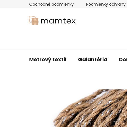
Prejsť
Obchodné podmienky
Podmienky ochrany 
na
obsah
Metrový textil
Galantéria
Do