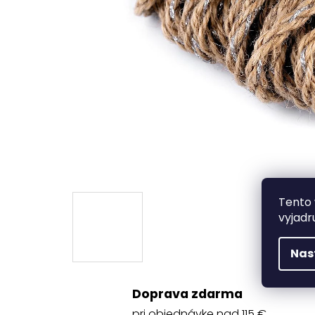
Tento 
vyjadr
Nas
Doprava zdarma
pri objednávke nad 115 €