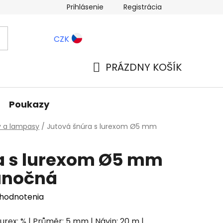
Prihlásenie
Registrácia
ernostné zľavy
Blog
CZK
PRÁZDNY KOŠÍK
NÁKUPNÝ
KOŠÍK
Poukazy
y a lampasy
/
Jutová šnúra s lurexom Ø5 mm
a s lurexom Ø5 mm
ianočná
 hodnotenia
 | lurex: % | Průměr: 5 mm | Návin: 20 m |