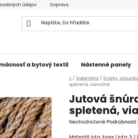
osobných údajov
Doprava a platba
Kontakty
V
mácnosť a bytový textil
Nástenné panely
Domov
/
Galantéria
/
Šnúrky, výpustk
spletená, vianočná
Jutová šnúr
spletená, v
Priemerné
Neohodnotené
Podrobnosti
hodnotenie
Materiál: juta, lurex | juta: %