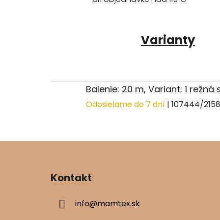
Varianty
Balenie: 20 m, Variant: 1 režná
Odosielame do 7 dní
| 107444/215
Z
á
Kontakt
p
ä
info
@
mamtex.sk
t