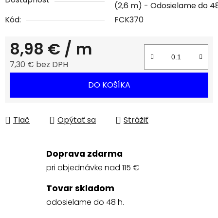
(2,6 m)
Kód:
FCK370
8,98 €
/ m
7,30 € bez DPH
Jednotková cena:
DO KOŠÍKA
Tlač
Opýtať sa
Strážiť
Doprava zdarma
pri objednávke nad 115 €
Tovar skladom
odosielame do 48 h.