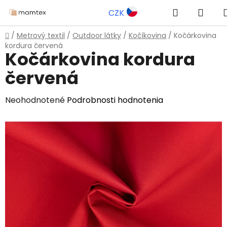
Prejsť
Hľadať
NÁK
CZK
na
obsah
KOŠÍ
Domov
/
Metrový textil
/
Outdoor látky
/
Kočíkovina
/
Kočárkovina
kordura červená
Kočárkovina kordura
červená
Priemerné
Neohodnotené
Podrobnosti hodnotenia
hodnotenie
produktu
je
0,0
z
5
hviezdičiek.