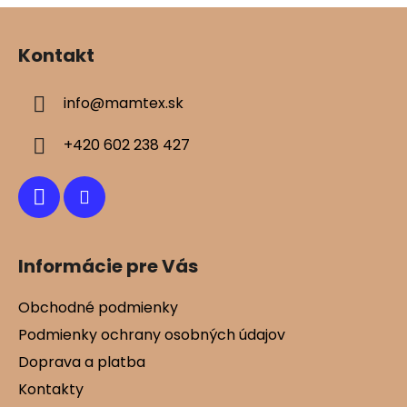
Z
á
Kontakt
p
ä
info
@
mamtex.sk
t
i
+420 602 238 427
e
Informácie pre Vás
Obchodné podmienky
Podmienky ochrany osobných údajov
Doprava a platba
Kontakty