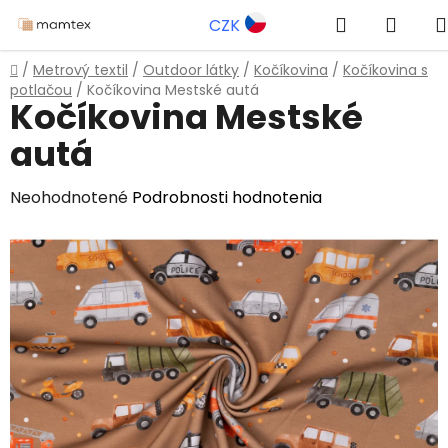
Prejsť
Hľadať
NÁK
CZK
na
obsah
KOŠÍ
Domov
/
Metrový textil
/
Outdoor látky
/
Kočíkovina
/
Kočíkovina s
potlačou
/
Kočíkovina Mestské autá
Kočíkovina Mestské
autá
Priemerné
Neohodnotené
Podrobnosti hodnotenia
hodnotenie
produktu
je
0,0
z
5
hviezdičiek.