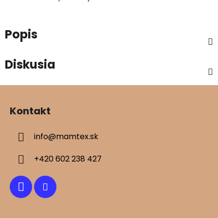
Popis
Diskusia
Z
á
Kontakt
p
ä
info
@
mamtex.sk
t
i
+420 602 238 427
e