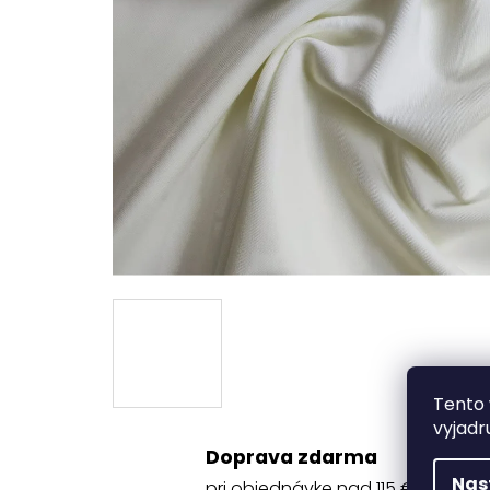
Tento 
vyjadr
Doprava zdarma
Nas
pri objednávke nad 115 €