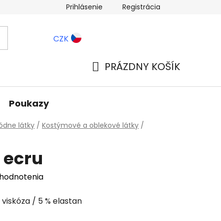
Prihlásenie
Registrácia
ernostné zľavy
Blog
CZK
PRÁZDNY KOŠÍK
NÁKUPNÝ
KOŠÍK
Poukazy
dne látky
/
Kostýmové a oblekové látky
/
 ecru
 hodnotenia
 viskóza / 5 % elastan