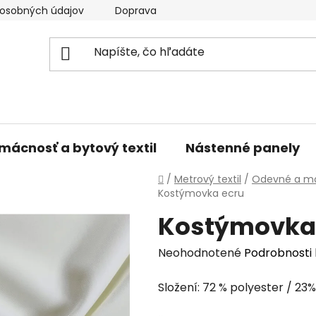
osobných údajov
Doprava a platba
Kontakty
V
mácnosť a bytový textil
Nástenné panely
Domov
/
Metrový textil
/
Odevné a mó
Kostýmovka ecru
Kostýmovka
Priemerné
Neohodnotené
Podrobnosti
hodnotenie
Složení: 72 % polyester / 23%
produktu
je