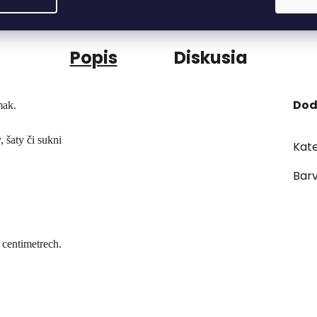
Popis
Diskusia
Dod
omak.
 šaty či sukni
Kate
Bar
 centimetrech.