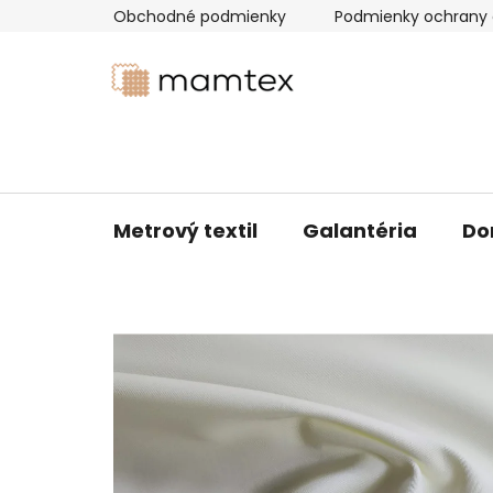
Prejsť
Obchodné podmienky
Podmienky ochrany 
na
obsah
Metrový textil
Galantéria
Do