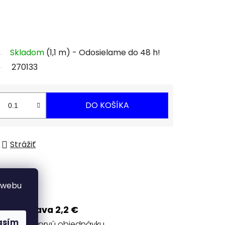
Skladom
(1,1 m)
270133
DO KOŠÍKA
Strážiť
 webu
Zľava 2,2 €
asím
na prvú objednávku