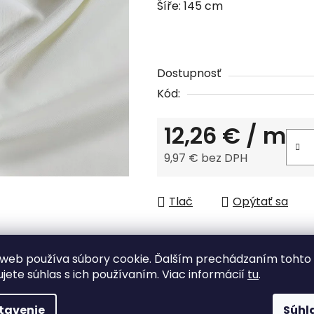
Šíře: 145 cm
0,0
z
5
hviezdičiek.
Dostupnosť
Kód:
12,26 €
/ m
9,97 € bez DPH
Jednotková cena:
Tlač
Opýtať sa
web používa súbory cookie. Ďalším prechádzaním tohto
ujete súhlas s ich používaním. Viac informácií
tu
.
Tovar skladom
tavenie
Súhl
odosielame do 48 h.