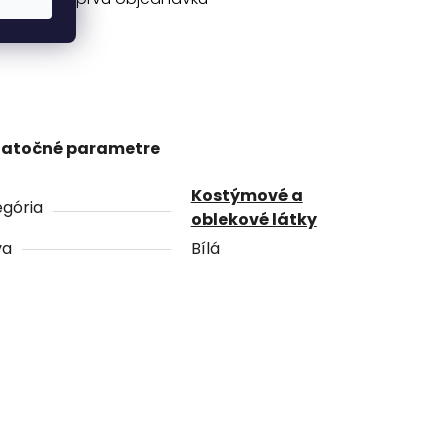
atočné parametre
Kostýmové a
gória
oblekové látky
va
Bílá