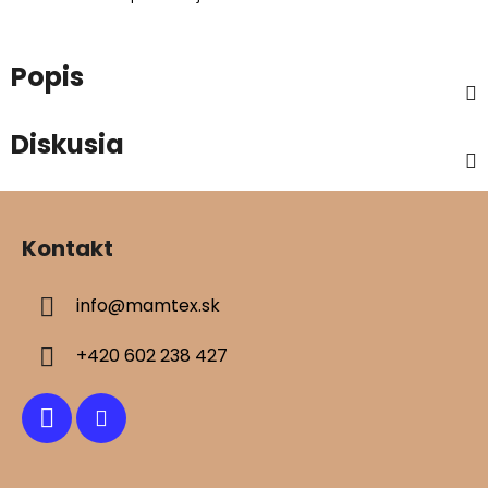
Popis
Diskusia
Z
á
Kontakt
p
ä
info
@
mamtex.sk
t
i
+420 602 238 427
e