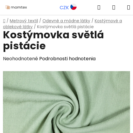
Prejsť
Hľadať
NÁKU
CZK
na
obsah
KOŠÍK
Domov
/
Metrový textil
/
Odevné a módne látky
/
Kostýmové a
oblekové látky
/
Kostýmovka světlá pistácie
Kostýmovka světlá
pistácie
Priemerné
Neohodnotené
Podrobnosti hodnotenia
hodnotenie
produktu
je
0,0
z
5
hviezdičiek.