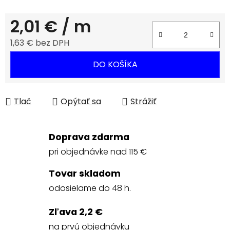
2,01 €
/ m
1,63 € bez DPH
Jednotková cena:
DO KOŠÍKA
Tlač
Opýtať sa
Strážiť
Doprava zdarma
pri objednávke nad 115 €
Tovar skladom
odosielame do 48 h.
Zľava 2,2 €
na prvú objednávku