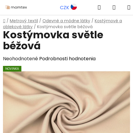
Prejsť
Hľadať
NÁKU
CZK
na
obsah
KOŠÍK
Domov
/
Metrový textil
/
Odevné a módne látky
/
Kostýmové a
oblekové látky
/
Kostýmovka světle béžová
Kostýmovka světle
béžová
Priemerné
Neohodnotené
Podrobnosti hodnotenia
hodnotenie
NOVINKA
produktu
je
0,0
z
5
hviezdičiek.