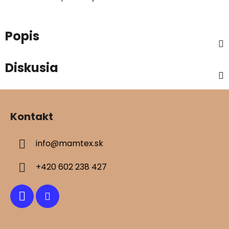
Popis
Diskusia
Z
á
Kontakt
p
ä
info
@
mamtex.sk
t
i
+420 602 238 427
e