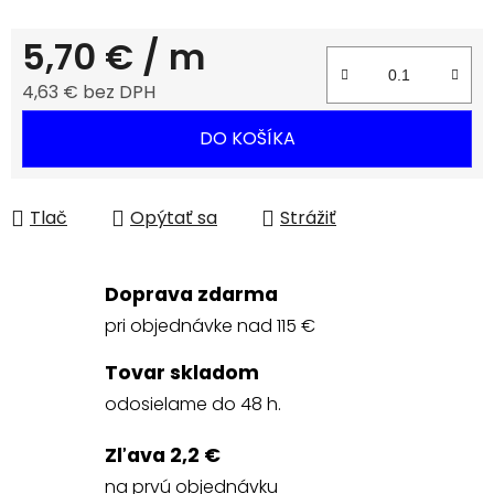
5,70 €
/ m
4,63 € bez DPH
Jednotková cena:
DO KOŠÍKA
Tlač
Opýtať sa
Strážiť
Doprava zdarma
pri objednávke nad 115 €
Tovar skladom
odosielame do 48 h.
Zľava 2,2 €
na prvú objednávku