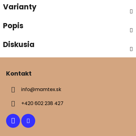
Varianty
Popis
Diskusia
Z
á
Kontakt
p
ä
info
@
mamtex.sk
t
i
+420 602 238 427
e