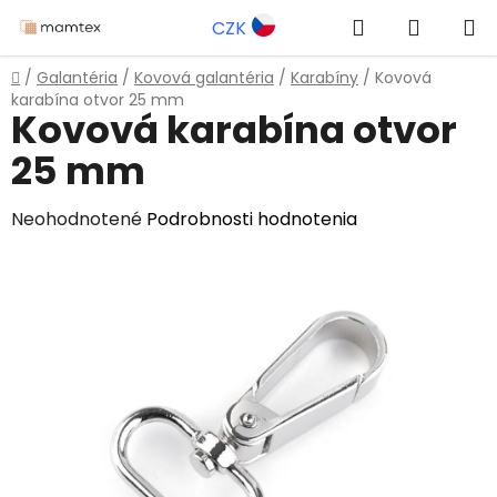
Prejsť
Hľadať
NÁKUP
CZK
na
obsah
KOŠÍK
Domov
/
Galantéria
/
Kovová galantéria
/
Karabíny
/
Kovová
karabína otvor 25 mm
Kovová karabína otvor
25 mm
Priemerné
Neohodnotené
Podrobnosti hodnotenia
hodnotenie
produktu
je
0,0
z
5
hviezdičiek.