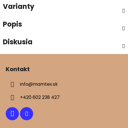
Varianty
Popis
Diskusia
Z
á
Kontakt
p
ä
info
@
mamtex.sk
t
i
+420 602 238 427
e