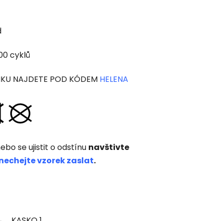
d
00 cyklů
NKU NAJDETE POD KÓDEM
HELENA
ebo se ujistit o odstínu
navštivte
nechejte vzorek zaslat
.
KASKO 1