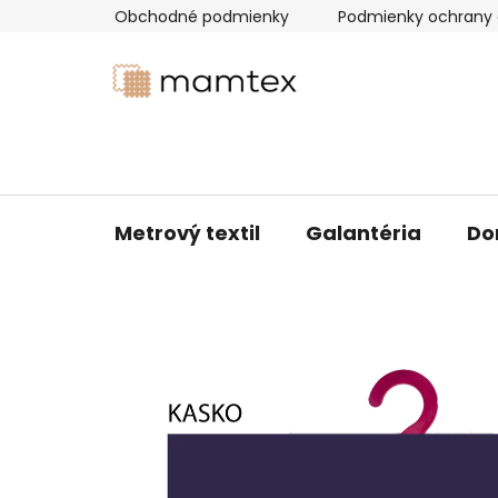
Prejsť
Obchodné podmienky
Podmienky ochrany 
na
obsah
Metrový textil
Galantéria
Do