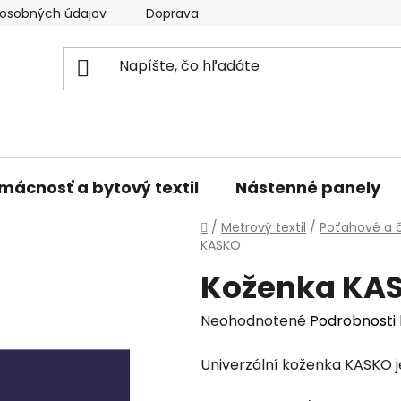
osobných údajov
Doprava a platba
Kontakty
V
mácnosť a bytový textil
Nástenné panely
Domov
/
Metrový textil
/
Poťahové a č
KASKO
Koženka KA
Priemerné
Neohodnotené
Podrobnosti
hodnotenie
Univerzální koženka KASKO j
produktu
je