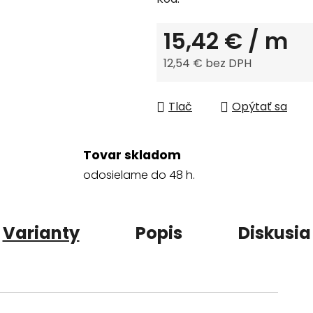
15,42 €
/ m
12,54 € bez DPH
Jednotková cena:
Tlač
Opýtať sa
Tovar skladom
odosielame do 48 h.
Varianty
Popis
Diskusia