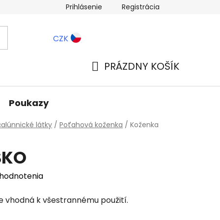
Prihlásenie
Registrácia
ernostné zľavy
Blog
CZK
PRÁZDNY KOŠÍK
NÁKUPNÝ
KOŠÍK
Poukazy
alúnnické látky
/
Poťahová koženka
/
Koženka
SKO
 hodnotenia
e vhodná k všestrannému použití.