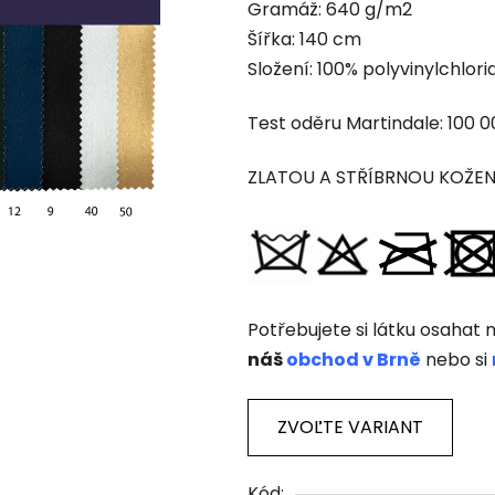
Gramáž: 640 g/m2
0,0
Šířka: 140 cm
z
Složení: 100% polyvinylchlori
5
hviezdičiek.
Test oděru Martindale: 100 0
ZLATOU A STŘÍBRNOU KOŽE
Potřebujete si látku osahat n
náš
obchod v Brně
nebo si
ZVOĽTE VARIANT
Kód: