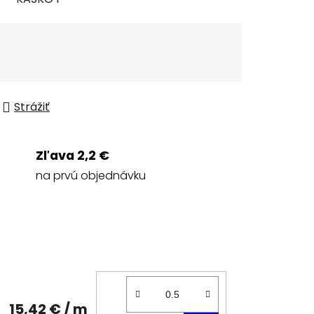
Strážiť
Zľava 2,2 €
na prvú objednávku
15,42 €
/ m