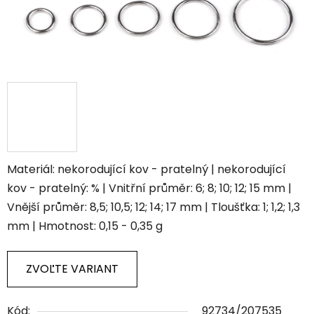
Materiál: nekorodující kov - pratelný | nekorodující
kov - pratelný: % | Vnitřní průměr: 6; 8; 10; 12; 15 mm |
Vnější průměr: 8,5; 10,5; 12; 14; 17 mm | Tloušťka: 1; 1,2; 1,3
mm | Hmotnost: 0,15 - 0,35 g
ZVOĽTE VARIANT
Kód:
92734/207535