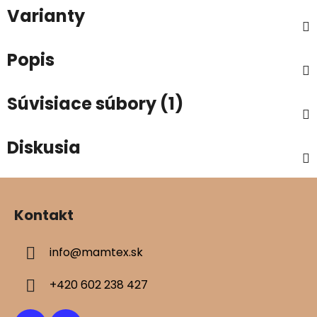
Varianty
Popis
Súvisiace súbory (1)
Diskusia
Z
á
Kontakt
p
ä
info
@
mamtex.sk
t
i
+420 602 238 427
e