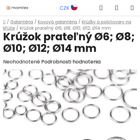
Prejsť
Hľadať
NÁKUP
CZK
na
obsah
KOŠÍK
Domov
/
Galantéria
/
Kovová galantéria
/
Krúžky a polotovary na
kľúče
/
Krúžok prateľný Ø6; Ø8; Ø10; Ø12; Ø14 mm
Krúžok prateľný Ø6; Ø8;
Ø10; Ø12; Ø14 mm
Priemerné
Neohodnotené
Podrobnosti hodnotenia
hodnotenie
produktu
je
0,0
z
5
hviezdičiek.