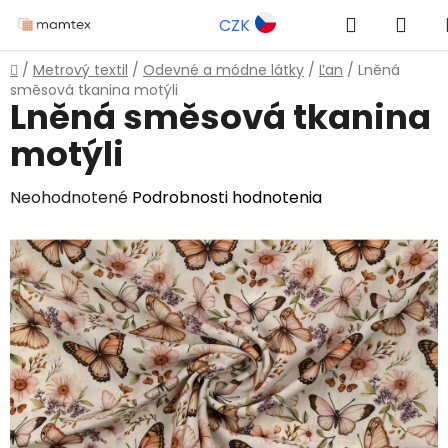
Prejsť
Hľadať
NÁK
CZK
na
obsah
KOŠ
Domov
/
Metrový textil
/
Odevné a módne látky
/
Ľan
/
Lněná
směsová tkanina motýli
Lněná směsová tkanina
motýli
Priemerné
Neohodnotené
Podrobnosti hodnotenia
hodnotenie
produktu
je
0,0
z
5
hviezdičiek.