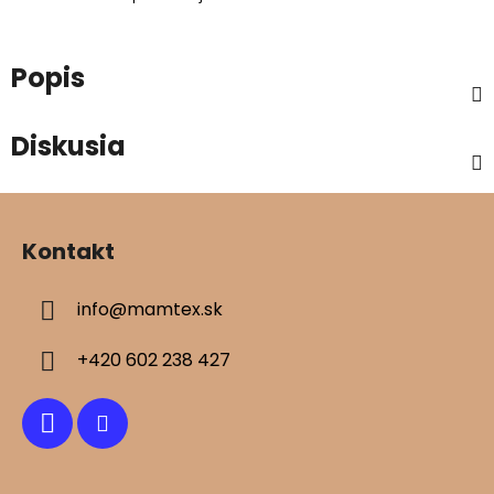
Popis
Diskusia
Z
á
Kontakt
p
ä
info
@
mamtex.sk
t
i
+420 602 238 427
e