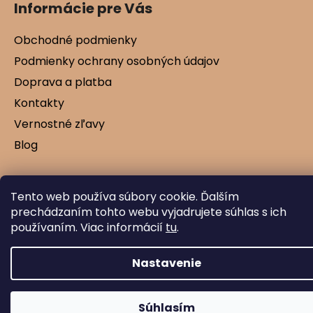
Informácie pre Vás
Obchodné podmienky
Podmienky ochrany osobných údajov
Doprava a platba
Kontakty
Vernostné zľavy
Blog
Tento web používa súbory cookie. Ďalším
Vytvoril Shoptet
prechádzaním tohto webu vyjadrujete súhlas s ich
Copyright 2026
Mamtex.sk
. Všetky práva
používaním. Viac informácií
tu
.
vyhradené.
Nastavenie
Súhlasím