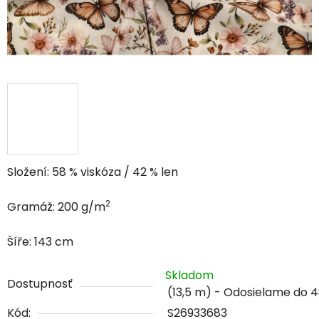
Složení: 58 % viskóza / 42 % len
2
Gramáž: 200 g/m
Šíře: 143 cm
Skladom
Dostupnosť
(13,5 m)
Kód:
S26933683