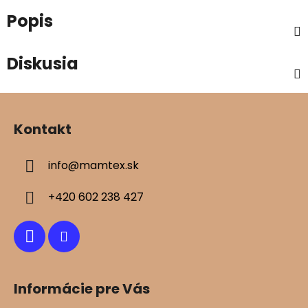
Popis
Diskusia
Z
á
Kontakt
p
ä
info
@
mamtex.sk
t
i
+420 602 238 427
e
Informácie pre Vás