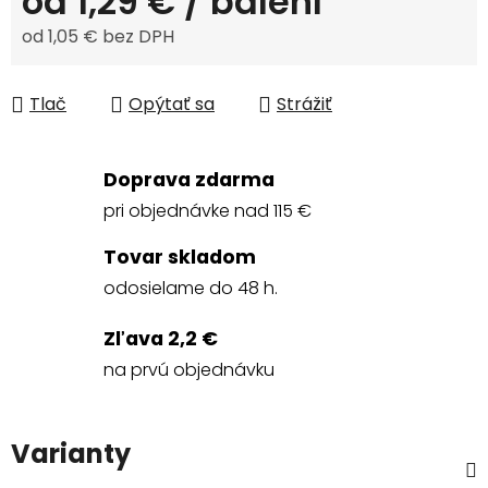
od
1,29 €
/ balení
od
1,05 €
bez DPH
Jednotková cena:
Tlač
Opýtať sa
Strážiť
Doprava zdarma
pri objednávke nad 115 €
Tovar skladom
odosielame do 48 h.
Zľava 2,2 €
na prvú objednávku
Varianty