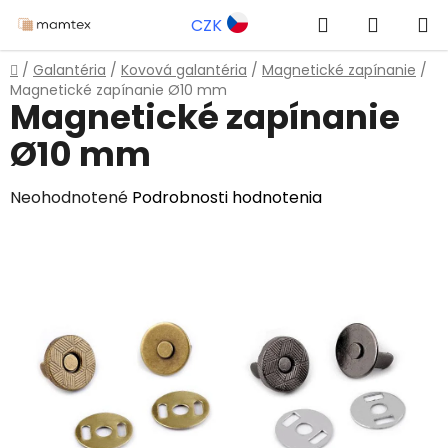
Prejsť
Hľadať
NÁKUP
CZK
na
obsah
KOŠÍK
Domov
/
Galantéria
/
Kovová galantéria
/
Magnetické zapínanie
/
Magnetické zapínanie Ø10 mm
Magnetické zapínanie
Ø10 mm
Priemerné
Neohodnotené
Podrobnosti hodnotenia
hodnotenie
produktu
je
0,0
z
5
hviezdičiek.