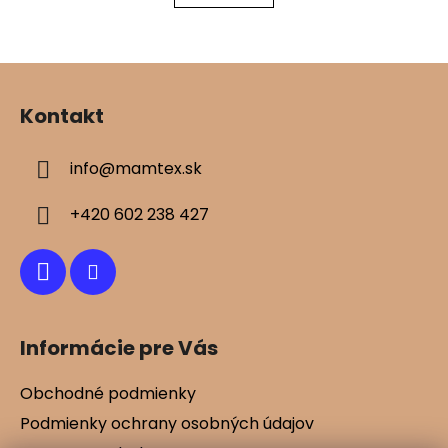
Z
á
Kontakt
p
ä
info
@
mamtex.sk
t
i
+420 602 238 427
e
Informácie pre Vás
Obchodné podmienky
Podmienky ochrany osobných údajov