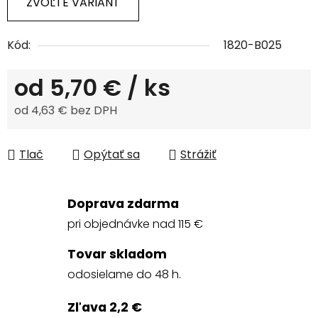
ZVOĽTE VARIANT
Kód:
1820-B025
od
5,70 €
/ ks
od
4,63 €
bez DPH
Jednotková cena:
Tlač
Opýtať sa
Strážiť
Doprava zdarma
pri objednávke nad 115 €
Tovar skladom
odosielame do 48 h.
Zľava 2,2 €