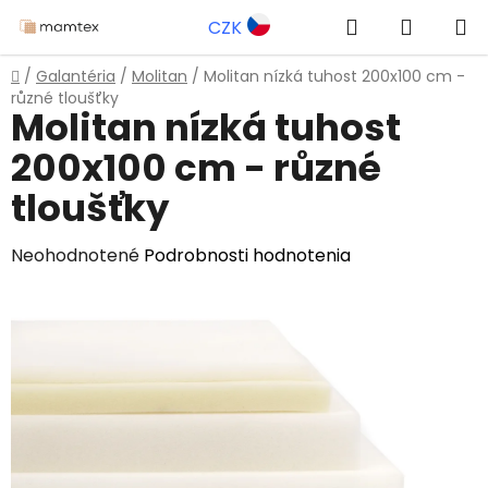
Prejsť
Hľadať
NÁKUP
CZK
na
obsah
KOŠÍK
Domov
/
Galantéria
/
Molitan
/
Molitan nízká tuhost 200x100 cm -
různé tloušťky
Molitan nízká tuhost
200x100 cm - různé
tloušťky
Priemerné
Neohodnotené
Podrobnosti hodnotenia
hodnotenie
produktu
je
0,0
z
5
hviezdičiek.