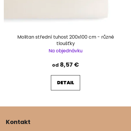
Molitan střední tuhost 200x100 cm - různé
tloušťky
Na objednávku
8,57 €
od
DETAIL
Z
á
Kontakt
p