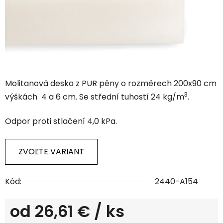
Molitanová deska z PUR pěny o rozměrech 200x90 cm
3
výškách 4 a 6 cm. Se střední tuhostí 24 kg/m
.
Odpor proti stlačení 4,0 kPa.
ZVOĽTE VARIANT
Kód:
2440-A154
od
26,61 €
/ ks