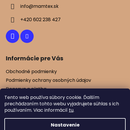
ä
info
@
mamtex.sk
t
i
+420 602 238 427
e
Informácie pre Vás
Obchodné podmienky
Podmienky ochrany osobných údajov
Doprava a platba
Tento web používa súbory cookie. Ďalším
Kontakty
prechádzaním tohto webu vyjadrujete súhlas s ich
Vernostné zľavy
používaním. Viac informácií
tu
.
Blog
Nastavenie