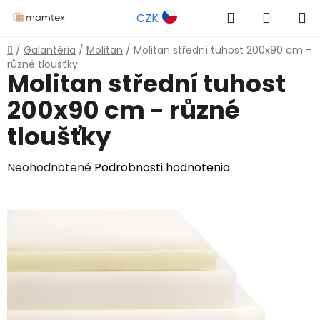
Prejsť
Hľadať
NÁKUP
CZK
na
obsah
KOŠÍK
Domov
/
Galantéria
/
Molitan
/
Molitan střední tuhost 200x90 cm -
různé tloušťky
Molitan střední tuhost
200x90 cm - různé
tloušťky
Priemerné
Neohodnotené
Podrobnosti hodnotenia
hodnotenie
produktu
je
0,0
z
5
hviezdičiek.