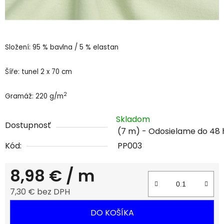
Složení: 95 % bavlna / 5 % elastan
Šíře: tunel 2 x 70 cm
2
Gramáž: 220 g/m
Skladom
Dostupnosť
(7 m)
Kód:
PP003
8,98 €
/ m
7,30 € bez DPH
Jednotková cena:
DO KOŠÍKA