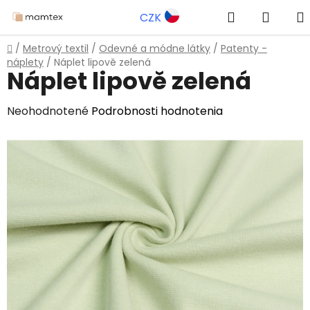
Prejsť
Hľadať
NÁKU
CZK
na
obsah
KOŠÍK
Domov
/
Metrový textil
/
Odevné a módne látky
/
Patenty -
náplety
/
Náplet lipově zelená
Náplet lipově zelená
Priemerné
Neohodnotené
Podrobnosti hodnotenia
hodnotenie
produktu
je
0,0
z
5
hviezdičiek.