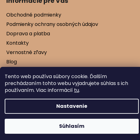
Informácie pre Vás
Obchodné podmienky
Podmienky ochrany osobných údajov
Doprava a platba
Kontakty
Vernostné zľavy
Blog
Tento web používa súbory cookie. Ďalším
prechádzaním tohto webu vyjadrujete súhlas s ich
Vytvoril Shoptet
používaním. Viac informácií
tu
.
Copyright 2026
Mamtex.sk
. Všetky práva
vyhradené.
Nastavenie
Súhlasím