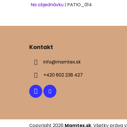
Na objednávku
| PATIO_014
Z
á
Kontakt
p
ä
info
@
mamtex.sk
t
i
+420 602 238 427
e
Copyright 2026
Mamtex.sk
. Všetky práva 