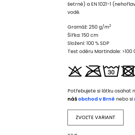
šetrné) a EN 1021-1 (nehořla
0,0
vodě.
z
5
2
Gramáž: 250 g/m
hviezdičiek.
Šířka: 150 cm
Složení: 100 % SDP
Test oděru Martindale: >100
Potřebujete si látku osahat n
náš
obchod v Brně
nebo si
ZVOĽTE VARIANT