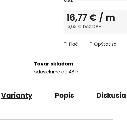
Kód:
16,77 €
/ m
13,63 € bez DPH
Jednotková cena:
Tlač
Opýtať sa
Tovar skladom
odosielame do 48 h.
Varianty
Popis
Diskusia