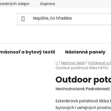
osobných údajov
Doprava a platba
Kontakty
V
mácnosť a bytový textil
Nástenné panely
Domov
/
Metrový textil
/
Poťahové a č
Outdoor potahová látka PATIO
Outdoor pot
Priemerné
Neohodnotené
Podrobnosti
hodnotenie
Exteriérová potahová látka 
produktu
bytových i veřejných prostor
je