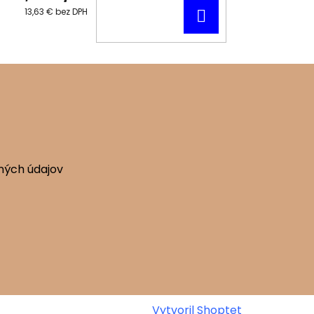
DO
13,63 € bez DPH
KOŠÍKA
ných údajov
Vytvoril Shoptet