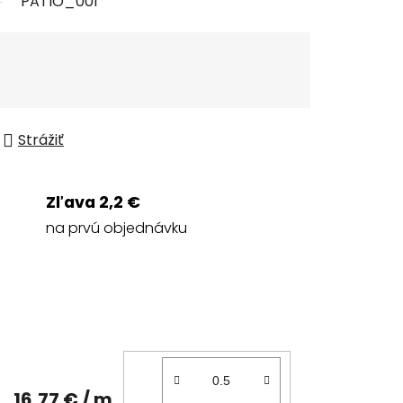
PATIO_001
Strážiť
Zľava 2,2 €
na prvú objednávku
16,77 €
/ m