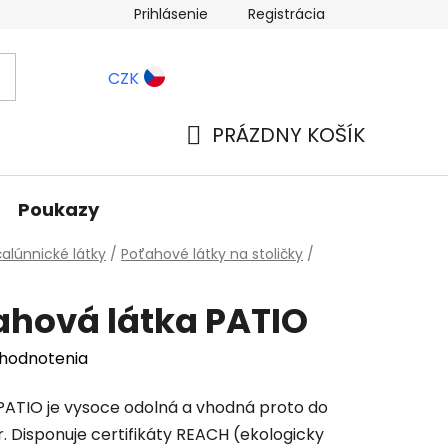
Prihlásenie
Registrácia
ernostné zľavy
Blog
CZK
PRÁZDNY KOŠÍK
NÁKUPNÝ
KOŠÍK
Poukazy
alúnnické látky
/
Poťahové látky na stoličky
/
ahová látka PATIO
 hodnotenia
PATIO je vysoce odolná a vhodná proto do
. Disponuje certifikáty REACH (ekologicky