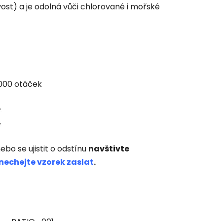
vost) a je odolná vůči chlorované i mořské
 000 otáček
ebo se ujistit o odstínu
navštivte
nechejte vzorek zaslat
.