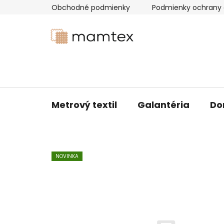
Prejsť
Obchodné podmienky
Podmienky ochrany 
na
obsah
Metrový textil
Galantéria
Do
NOVINKA