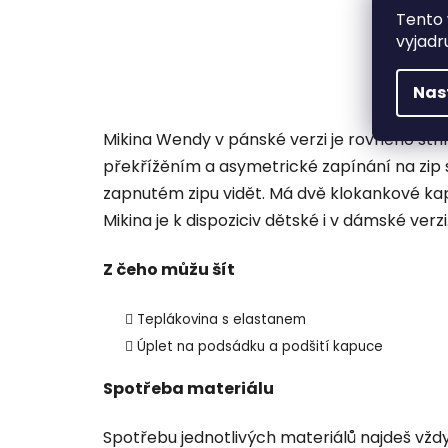
Tento 
vyjadr
Nas
Mikina Wendy v pánské verzi je rovného střih
překřížěním a asymetrické zapínání na zip 
zapnutém zipu vidět. Má dvě klokankové ka
Mikina je k dispoziciv dětské i v dámské verzi
Z čeho můžu šít
Teplákovina s elastanem
Úplet na podsádku a podšití kapuce
Spotřeba materiálu
Spotřebu jednotlivých materiálů najdeš v