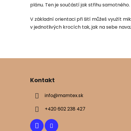
plánu. Ten je součástí jak střihu samotného.
V základní orientaci při šití můžeš využít m
v jednotlivých krocích tak, jak na sebe nav
Z
á
Kontakt
p
ä
info
@
mamtex.sk
t
i
+420 602 238 427
e