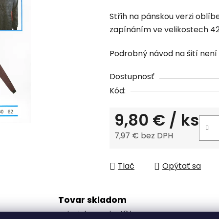
hodnotenie
Střih na pánskou verzi obl
produktu
zapínáním ve velikostech 42
je
0,0
Podrobný návod na šití není 
z
5
Dostupnosť
hviezdičiek.
Kód:
9,80 €
/ ks
7,97 € bez DPH
Jednotková cena:
Tlač
Opýtať sa
Tovar skladom
odosielame do 48 h.