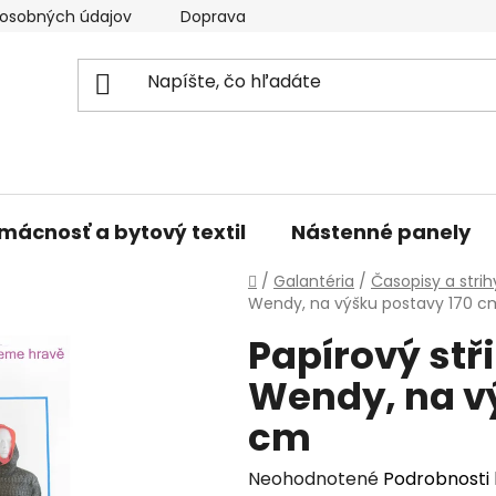
osobných údajov
Doprava a platba
Kontakty
V
mácnosť a bytový textil
Nástenné panely
Domov
/
Galantéria
/
Časopisy a strih
Wendy, na výšku postavy 170 c
Papírový stř
Wendy, na v
cm
Priemerné
Neohodnotené
Podrobnosti