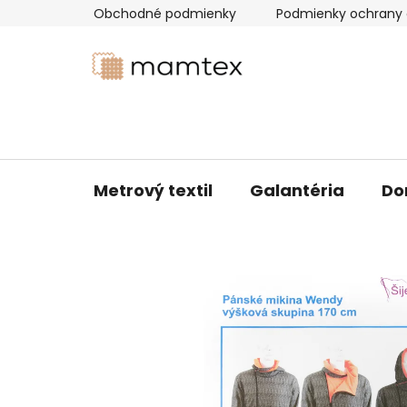
Prejsť
Obchodné podmienky
Podmienky ochrany 
na
obsah
Metrový textil
Galantéria
Do