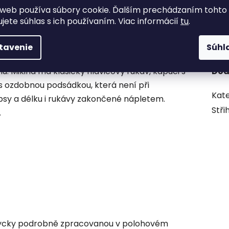
web používa súbory cookie. Ďalším prechádzaním tohto
ujete súhlas s ich používaním. Viac informácií
tu
.
Popis
Diskusia
tavenie
Súhl
u. Mikina má klasický hlavicový rukáv, kapuci s
Dod
s ozdobnou podsádkou, která není při
Kate
psy a délku i rukávy zakončené nápletem.
Stři
.
ždycky podrobně zpracovanou v polohovém