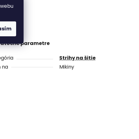
 webu
asím
atočné parametre
gória
Strihy na šitie
h na
Mikiny