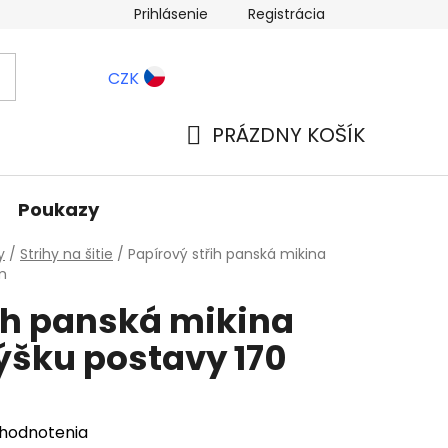
Prihlásenie
Registrácia
ernostné zľavy
Blog
CZK
PRÁZDNY KOŠÍK
NÁKUPNÝ
KOŠÍK
Poukazy
y
/
Strihy na šitie
/
Papírový střih panská mikina
m
ih panská mikina
ýšku postavy 170
 hodnotenia