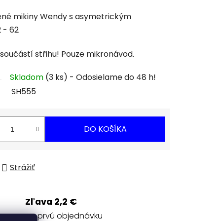
íbené mikiny Wendy s asymetrickým
 - 62
součástí střihu! Pouze mikronávod.
Skladom
(3 ks)
SH555
DO KOŠÍKA
Strážiť
Zľava 2,2 €
na prvú objednávku