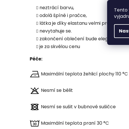
neztrácí barvu,
Tento 
odolá špíně i pračce,
vyjadr
látka je díky elastanu velmi pružná,
Nas
nevytahuje se.
zakončení oblečení bude elegantní a či
je za skvělou cenu
Péče:
Maximální teplota žehlicí plochy 110 °C
Nesmí se bělit
Nesmí se sušit v bubnové sušičce
Maximální teplota praní 30 °C