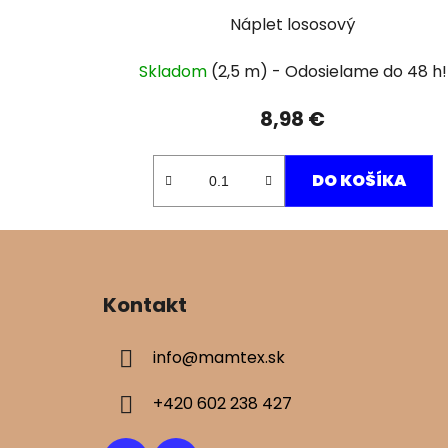
Náplet lososový
Skladom
(2,5 m)
8,98 €
DO KOŠÍKA
Z
á
Kontakt
p
ä
info
@
mamtex.sk
t
i
+420 602 238 427
e