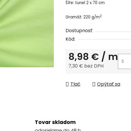
Šíře: tunel 2 x 70 cm
0,0
z
2
Gramáž: 220 g/m
5
hviezdičiek.
Dostupnosť
Kód:
8,98 €
/ m
7,30 € bez DPH
Jednotková cena:
Tlač
Opýtať sa
Tovar skladom
odosielame do 48 h.