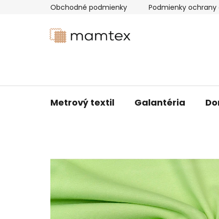
Prejsť
Obchodné podmienky
Podmienky ochrany 
na
obsah
Metrový textil
Galantéria
Do