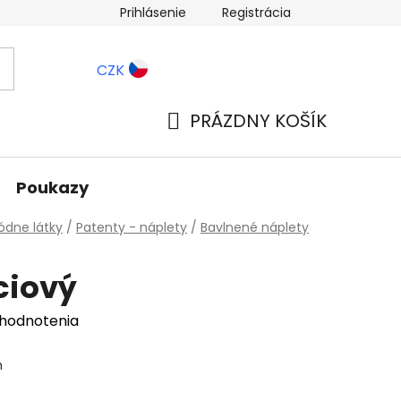
Prihlásenie
Registrácia
ernostné zľavy
Blog
CZK
PRÁZDNY KOŠÍK
NÁKUPNÝ
KOŠÍK
Poukazy
dne látky
/
Patenty - náplety
/
Bavlnené náplety
ciový
 hodnotenia
n