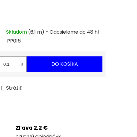
Skladom
(6,1 m)
PP016
DO KOŠÍKA
Strážiť
Zľava 2,2 €
na prvú objednávku