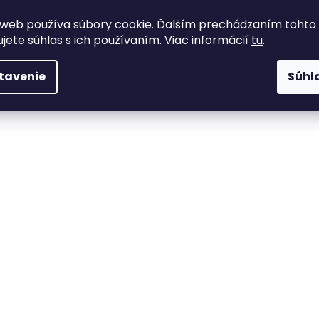
web používa súbory cookie. Ďalším prechádzaním tohto
ujete súhlas s ich používaním. Viac informácií
tu
.
tavenie
Súhl
sté,