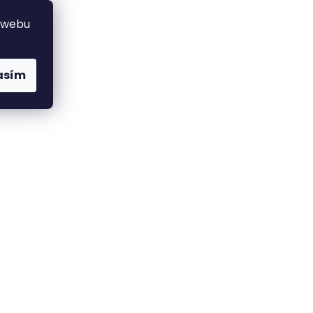
 webu
asím