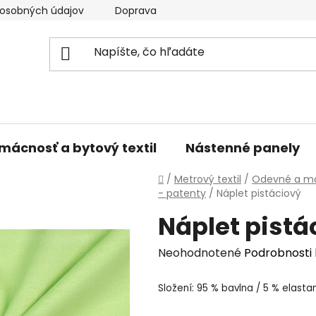
osobných údajov
Doprava a platba
Kontakty
V
mácnosť a bytový textil
Nástenné panely
Domov
/
Metrový textil
/
Odevné a mó
- patenty
/
Náplet pistáciový
Náplet pistá
Priemerné
Neohodnotené
Podrobnosti
hodnotenie
Složení: 95 % bavlna / 5 % elasta
produktu
je