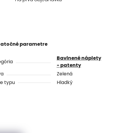
atočné parametre
Bavlnené náplety
gória
- patenty
va
Zelená
e typu
Hladký