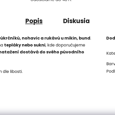
Popis
Diskusia
ůkrčníků, nohavic a rukávů u mikin, bund
.
Dod
na
tepláky nebo sukni
, kde doporučujeme
 natažení dostává do svého původního
Kate
Bar
Podl
dle libosti.