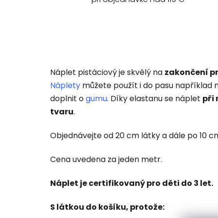
Náplet pistáciový je skvělý na
zakončení pr
Náplety
můžete použít i do pasu například 
doplnit o
gumu
. D
íky elastanu se náplet
při
tvaru
.
Objednávejte od 20 cm látky a dále po 10 cm 
Cena uvedena za jeden metr.
Náplet je certifikovaný pro děti do 3 let.
S látkou do košíku, protože: