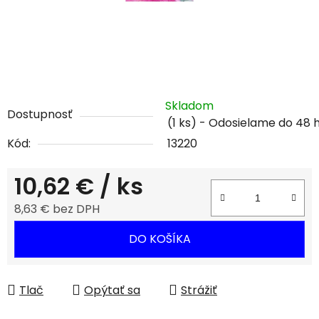
Skladom
Dostupnosť
(1 ks)
Kód:
13220
10,62 €
/ ks
8,63 € bez DPH
Jednotková cena:
DO KOŠÍKA
Tlač
Opýtať sa
Strážiť