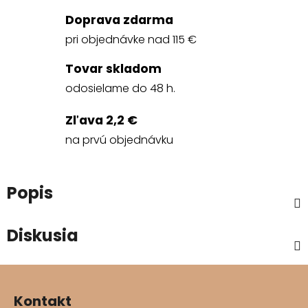
Doprava zdarma
pri objednávke nad 115 €
Tovar skladom
odosielame do 48 h.
Zľava 2,2 €
na prvú objednávku
Popis
Diskusia
Z
á
Kontakt