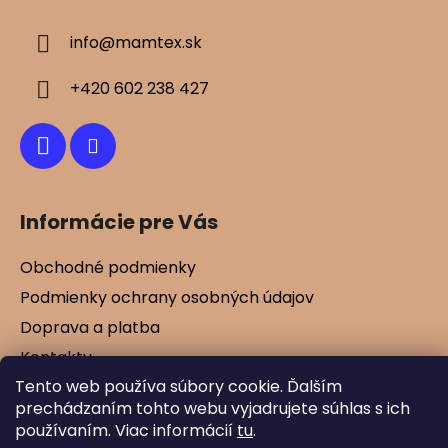
p
ä
info
@
mamtex.sk
t
i
+420 602 238 427
e
Informácie pre Vás
Obchodné podmienky
Podmienky ochrany osobných údajov
Doprava a platba
Kontakty
Tento web používa súbory cookie. Ďalším
Vernostné zľavy
prechádzaním tohto webu vyjadrujete súhlas s ich
Blog
používaním. Viac informácií
tu
.