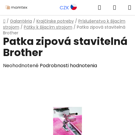
Prejsť
Hľadať
NÁKU
CZK
na
obsah
KOŠÍK
Domov
/
Galantéria
/
Krajčírske potreby
/
Príslušenstvo k šijacím
strojom
/
Pätky k šijacím strojom
/
Patka zipová stavitelná
Brother
Patka zipová stavitelná
Brother
Priemerné
Neohodnotené
Podrobnosti hodnotenia
hodnotenie
produktu
je
0,0
z
5
hviezdičiek.